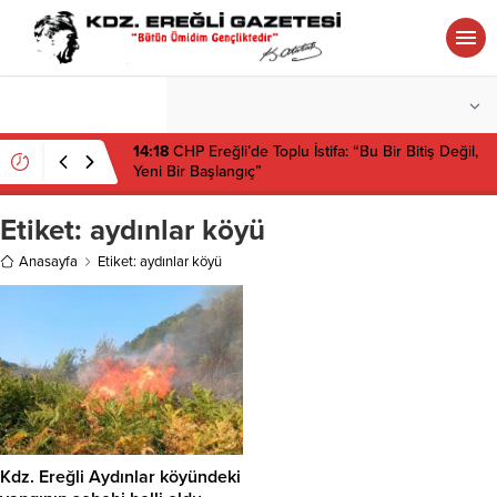
°C
ZONGULDAK
PARÇALI BULUTLU
14:18
CHP Ereğli’de Toplu İstifa: “Bu Bir Bitiş Değil,
Yeni Bir Başlangıç”
Etiket:
aydınlar köyü
Anasayfa
Etiket: aydınlar köyü
Kdz. Ereğli Aydınlar köyündeki