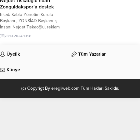
Nejdet Tıskaoğlu’ndan
Zonguldakspor’a destek
Elcab Kablo Yönetim Kurulu
Başkanı , ZONSİAD Başkanı İş
İnsanı Nejdet Tıskaoğlu, reklam
vererek Zonguldakspor'a destek
23.10.2024 19:31
oldu.
Üyelik
Tüm Yazarlar
Künye
(c) Copyrigt By
eregliweb.com
Tüm Hakları Saklıdır.