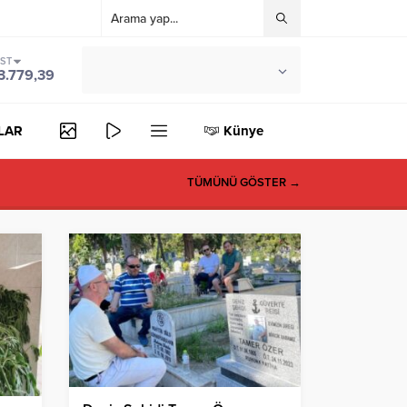
IST
°C
ZONGULDAK
3.779,39
PARÇALI BULUTLU
LAR
Künye
TÜMÜNÜ GÖSTER →