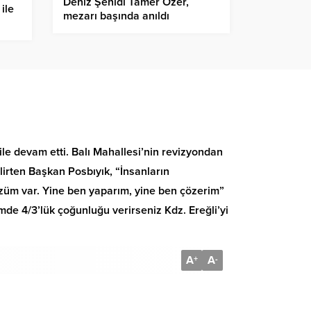
Deniz Şehidi Tamer Özer,
ile
mezarı başında anıldı
le devam etti. Balı Mahallesi’nin revizyondan
irten Başkan Posbıyık, “İnsanların
özüm var. Yine ben yaparım, yine ben çözerim”
de 4/3’lük çoğunluğu verirseniz Kdz. Ereğli’yi
A
A
+
-