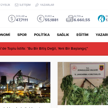
ÜYELİK
İLETİŞİM
YAZARLAR
DOLAR
EURO
ALTIN
B
47,7111
55,1881
6.660,55
1
ONOMİ
SPOR
POLİTİKA
SAĞLIK
EĞİTİM
YAZAR
de Toplu İstifa: “Bu Bir Bitiş Değil, Yeni Bir Başlangıç”