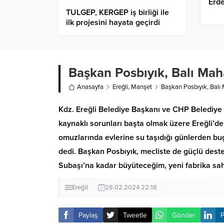
Erde
TULGEP, KERGEP iş birliği ile
ilk projesini hayata geçirdi
Başkan Posbıyık, Balı Mah
Anasayfa
Ereğli
,
Manşet
Başkan Posbıyık, Balı 
Kdz. Ereğli Belediye Başkanı ve CHP Belediye B
kaynaklı sorunları başta olmak üzere Ereğli’d
omuzlarında evlerine su taşıdığı günlerden bu
dedi. Başkan Posbıyık, mecliste de güçlü deste
Subaşı’na kadar büyüteceğim, yeni fabrika sah
Ereğli
28.02.2024 22:18
Paylaş
Tweetle
Gönder
P