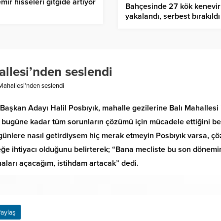
mir hisseleri gitgide artıyor
Bahçesinde 27 kök kenevir 
yakalandı, serbest bırakıldı
allesi’nden seslendi
Mahallesi’nden seslendi
aşkan Adayı Halil Posbıyık, mahalle gezilerine Balı Mahallesi i
e bugüne kadar tüm sorunların çözümü için mücadele ettiğini bel
günlere nasıl getirdiysem hiç merak etmeyin Posbıyık varsa, ç
ğe ihtiyacı olduğunu belirterek; “Bana mecliste bu son dönemim
aları açacağım, istihdam artacak” dedi.
aylaş