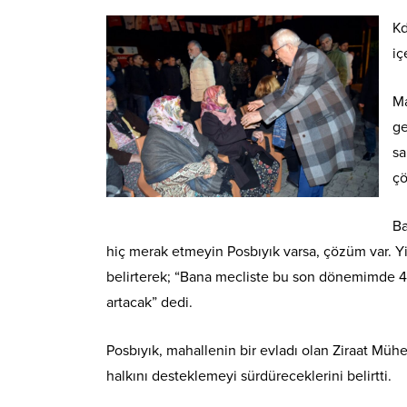
Kd
iç
Ma
ge
sa
çö
Ba
hiç merak etmeyin Posbıyık varsa, çözüm var. Y
belirterek; “Bana mecliste bu son dönemimde 4/
artacak” dedi.
Posbıyık, mahallenin bir evladı olan Ziraat Mühen
halkını desteklemeyi sürdüreceklerini belirtti.