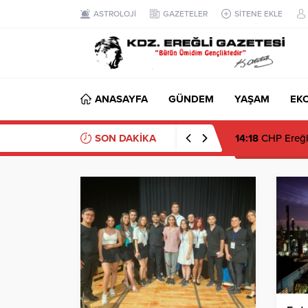
ASTROLOJİ
GAZETELER
SİTENE EKLE
ANASAYFA
GÜNDEM
YAŞAM
EK
SON DAKİKA
14:18
CHP Ereğli’