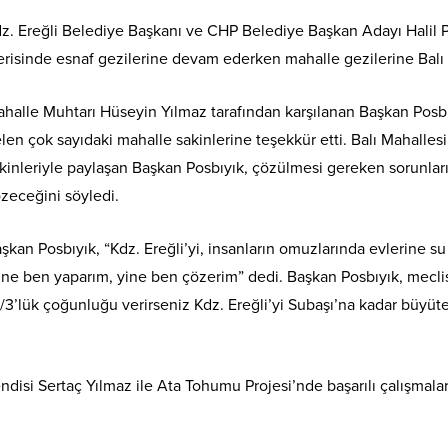
z. Ereğli Belediye Başkanı ve CHP Belediye Başkan Adayı Halil 
erisinde esnaf gezilerine devam ederken mahalle gezilerine Balı 
halle Muhtarı Hüseyin Yılmaz tarafından karşılanan Başkan Pos
len çok sayıdaki mahalle sakinlerine teşekkür etti. Balı Mahalle
kinleriyle paylaşan Başkan Posbıyık, çözülmesi gereken sorunları 
zeceğini söyledi.
şkan Posbıyık, “Kdz. Ereğli’yi, insanların omuzlarında evlerine s
ine ben yaparım, yine ben çözerim” dedi. Başkan Posbıyık, mecli
3’lük çoğunluğu verirseniz Kdz. Ereğli’yi Subaşı’na kadar büyüte
disi Sertaç Yılmaz ile Ata Tohumu Projesi’nde başarılı çalışmalar y