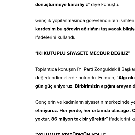
dönüştürmeye kararlıyız
” diye konuştu.
Gençlik yapılanmasında görevlendirilen isimlerin 
kardeşim bu görevin ağırlığını taşıyacak bilg
ifadelerini kullandı.
“
İKİ KUTUPLU SİYASETE MECBUR DEĞİLİZ
”
Toplantıda konuşan İYİ Parti Zonguldak İl Başka
değerlendirmelerde bulundu. Erkmen, “
Algı ol
gün güçleniyoruz. Birbirimizin açığını arayan d
Gençlerin ve kadınların siyasetin merkezinde 
etmiyoruz. Her yerde, her ortamda olacağız. Cu
yoktur. 86 milyon tek bir yürektir
” ifadelerini k
“
YOLUMUZ ATATÜRK’ÜN YOLU
”