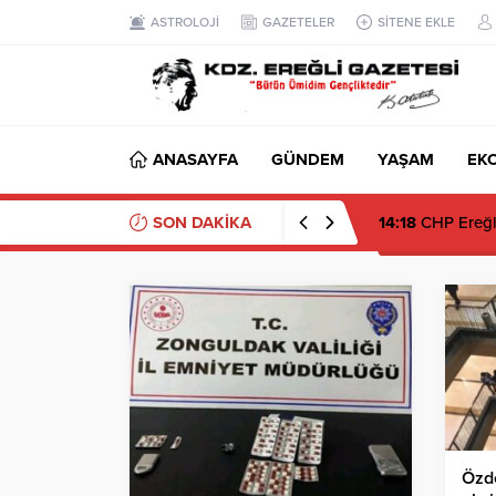
ASTROLOJİ
GAZETELER
SİTENE EKLE
ANASAYFA
GÜNDEM
YAŞAM
EK
SON DAKİKA
14:18
CHP Ereğli’
Özd