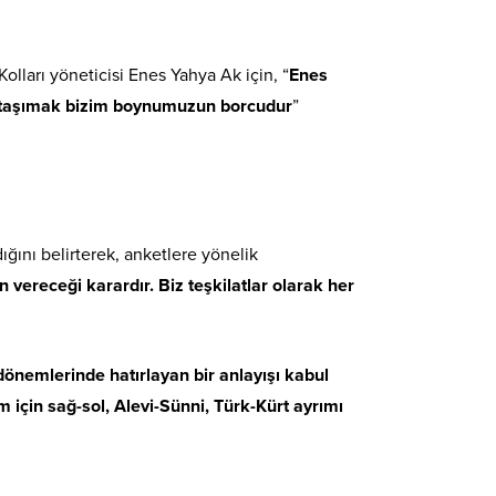
olları yöneticisi Enes Yahya Ak için, “
Enes
rı taşımak bizim boynumuzun borcudur
”
ğını belirterek, anketlere yönelik
 vereceği karardır. Biz teşkilatlar olarak her
önemlerinde hatırlayan bir anlayışı kabul
 için sağ-sol, Alevi-Sünni, Türk-Kürt ayrımı