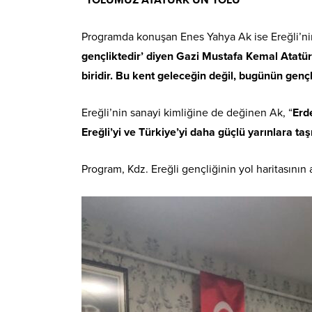
Programda konuşan Enes Yahya Ak ise Ereğli’nin b
gençliktedir’ diyen Gazi Mustafa Kemal Atatürk’
biridir. Bu kent geleceğin değil, bugünün genç
Ereğli’nin sanayi kimliğine de değinen Ak, “
Erde
Ereğli’yi ve Türkiye’yi daha güçlü yarınlara ta
Program, Kdz. Ereğli gençliğinin yol haritasının 