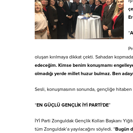
Iş
çe
Er
“
A
Pr
oluşan kırılmaya dikkat çekti. Sahadan kopmada
edeceğim. Kimse benim konuşmamı engelleyemez
olmadığı yerde millet huzur bulmaz. Ben ada
Sesli, konuşmasının sonunda, gençliğe hitaben 
“
EN GÜÇLÜ GENÇLİK İYİ PARTİ’DE
”
İYİ Parti Zonguldak Gençlik Kolları Başkanı Yiği
tüm Zonguldak’a yayılacağını söyledi. “
Bugün di