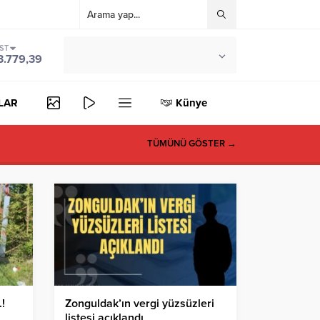
IST
°C
ZONGULDAK
3.779,39
PARÇALI BULUTLU
LAR
Künye
TÜMÜNÜ GÖSTER →
!
Zonguldak’ın vergi yüzsüzleri
listesi açıklandı