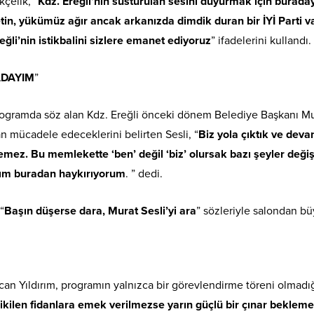
ıkçelik, “
Kdz. Ereğli’nin susturulan sesini duyurmak için burada
tin, yükümüz ağır ancak arkanızda dimdik duran bir İYİ Parti va
eğli’nin istikbalini sizlere emanet ediyoruz
” ifadelerini kullandı.
DAYIM
”
ogramda söz alan Kdz. Ereğli önceki dönem Belediye Başkanı Mu
n mücadele edeceklerini belirten Sesli, “
Biz yola çıktık ve de
. Bu memlekette ‘ben’ değil ‘biz’ olursak bazı şeyler değişir
yım buradan
haykırıyorum
. ” dedi.
“
Başın düşerse dara, Murat Sesli’yi ara
” sözleriyle salondan büy
tcan Yıldırım, programın yalnızca bir görevlendirme töreni olmadı
kilen fidanlara emek verilmezse yarın güçlü bir çınar beklemek 