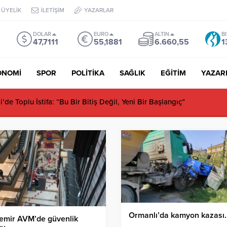
ÜYELİK
İLETİŞİM
YAZARLAR
DOLAR
EURO
ALTIN
B
47,7111
55,1881
6.660,55
1
ONOMİ
SPOR
POLİTİKA
SAĞLIK
EĞİTİM
YAZAR
de Toplu İstifa: “Bu Bir Bitiş Değil, Yeni Bir Başlangıç”
Ormanlı’da kamyon kazası..
emir AVM’de güvenlik