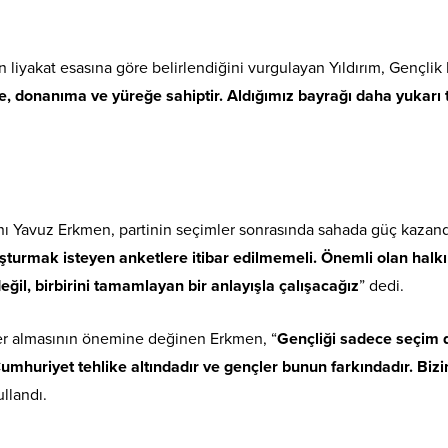
liyakat esasına göre belirlendiğini vurgulayan Yıldırım, Gençlik K
iye, donanıma ve yüreğe sahiptir. Aldığımız bayrağı daha yuka
nı Yavuz Erkmen, partinin seçimler sonrasında sahada güç kazandı
uşturmak isteyen anketlere itibar edilmemeli. Önemli olan halkın
eğil, birbirini tamamlayan bir anlayışla çalışacağız
” dedi.
yer almasının önemine değinen Erkmen, “
Gençliği sadece seçim d
mhuriyet tehlike altındadır ve gençler bunun farkındadır. Bizim
ullandı.