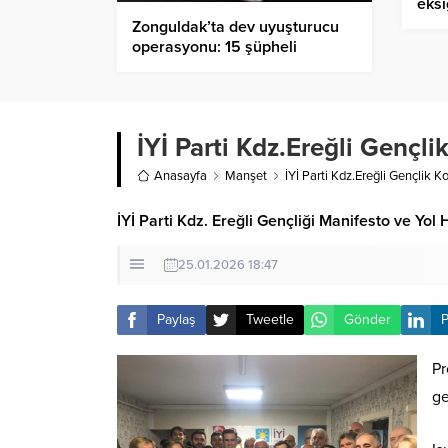
eksi
Zonguldak’ta dev uyuşturucu
operasyonu: 15 şüpheli
yakalandı
İYİ Parti Kdz.Ereğli Gençl
Anasayfa
Manşet
İYİ Parti Kdz.Ereğli Gençlik 
İYİ Parti Kdz. Ereğli Gençliği Manifesto ve Yol H
25.01.2026 18:47
Paylaş
Tweetle
Gönder
P
Pr
ge