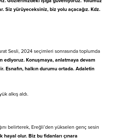
yız. Gözlerinizdeki ışığa güveniyoruz. Yolumuz
r. Siz yürüyeceksiniz, biz yolu açacağız. Kdz.
rat Sesli, 2024 seçimleri sonrasında toplumda
vam ediyoruz. Konuşmaya, anlatmaya devam
. Esnafın, halkın durumu ortada. Adaletin
ük alkış aldı.
ğını belirterek, Ereğli’den yükselen genç sesin
hayal olur. Biz bu fidanları çınara