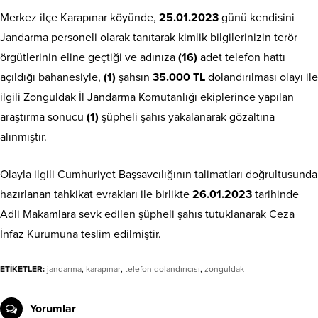
Merkez ilçe Karapınar köyünde,
25.01.2023
günü kendisini
Jandarma personeli olarak tanıtarak kimlik bilgilerinizin terör
örgütlerinin eline geçtiği ve adınıza
(16)
adet telefon hattı
açıldığı bahanesiyle,
(1)
şahsın
35.000 TL
dolandırılması olayı ile
ilgili Zonguldak İl Jandarma Komutanlığı ekiplerince yapılan
araştırma sonucu
(1)
şüpheli şahıs yakalanarak gözaltına
alınmıştır.
Olayla ilgili Cumhuriyet Başsavcılığının talimatları doğrultusunda
hazırlanan tahkikat evrakları ile birlikte
26.01.2023
tarihinde
Adli Makamlara sevk edilen şüpheli şahıs tutuklanarak Ceza
İnfaz Kurumuna teslim edilmiştir.
ETİKETLER:
jandarma
,
karapınar
,
telefon dolandırıcısı
,
zonguldak
Yorumlar