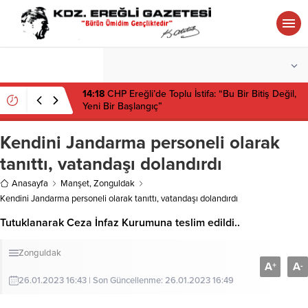
°C
ZONGULDAK
PARÇALI BULUTLU
14:18
CHP Ereğli’de Toplu İstifa: “Bu Bir Bitiş Değil,
Yeni Bir Başlangıç”
Kendini Jandarma personeli olarak
tanıttı, vatandaşı dolandırdı
Anasayfa
Manşet
,
Zonguldak
Kendini Jandarma personeli olarak tanıttı, vatandaşı dolandırdı
Tutuklanarak Ceza İnfaz Kurumuna teslim edildi..
Zonguldak
A
A
+
-
26.01.2023 16:43 | Son Güncellenme: 26.01.2023 16:49