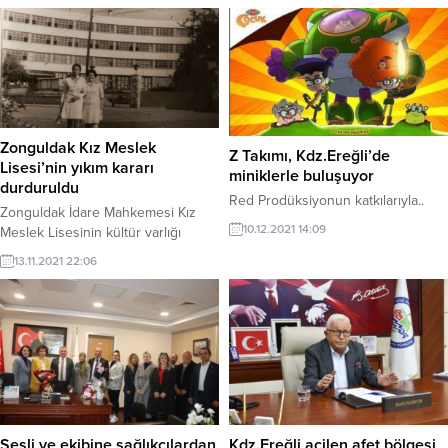
Zonguldak Kız Meslek
Z Takımı, Kdz.Ereğli’de
Lisesi’nin yıkım kararı
miniklerle buluşuyor
durduruldu
Red Prodüksiyonun katkılarıyla..
Zonguldak İdare Mahkemesi Kız
10.12.2021 14:09
Meslek Lisesinin kültür varlığı
olarak tescilini kaldıran Karabük
13.11.2021 22:06
Kültür Varlıklarını Koruma Bölge
Kurulunun kararının yürütmesini
durdurdu. Kararla tarihi lise
yeniden kültür varlığı olarak tescil
edildi.
Sesli ve ekibine sağlıkçılardan
Kdz.Ereğli acilen afet bölgesi