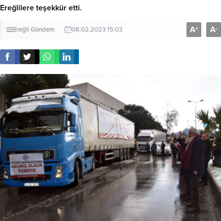
Ereğlilere teşekkür etti.
A
A
+
-
Ereğli
Gündem
08.02.2023 15:03