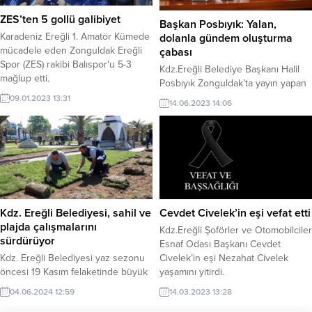
ZES’ten 5 gollü galibiyet
Başkan Posbıyık: Yalan,
Karadeniz Ereğli 1. Amatör Kümede
dolanla gündem oluşturma
mücadele eden Zonguldak Ereğli
çabası
Spor (ZES) rakibi Balıspor'u 5-3
Kdz.Ereğli Belediye Başkanı Halil
mağlup etti.
Posbıyık Zonguldak’ta yayın yapan
bazı medya organlarına sert çıktı.
09.01.2023 13:31
14.06.2023 14:06
Kdz. Ereğli Belediyesi, sahil ve
Cevdet Civelek’in eşi vefat etti
plajda çalışmalarını
Kdz.Ereğli Şoförler ve Otomobilciler
sürdürüyor
Esnaf Odası Başkanı Cevdet
Kdz. Ereğli Belediyesi yaz sezonu
Civelek’in eşi Nezahat Civelek
öncesi 19 Kasım felaketinde büyük
yaşamını yitirdi.
zarar gören sahil ve plajlarda
04.06.2024 12:59
14.03.2023 13:28
düzenleme çalışmalarını