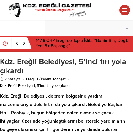
°C
ZONGULDAK
PARÇALI BULUTLU
14:18
CHP Ereğli’de Toplu İstifa: “Bu Bir Bitiş Değil,
Yeni Bir Başlangıç”
Kdz. Ereğli Belediyesi, 5’inci tırı yola
çıkardı
Anasayfa
Ereğli
,
Gündem
,
Manşet
Kdz. Ereğli Belediyesi, 5’inci tırı yola çıkardı
Kdz. Ereğli Belediyesi, deprem bölgesine yardım
malzemeleriyle dolu 5 tırı da yola çıkardı. Belediye Başkanı
Halil Posbıyık, bugün bölgeden galen ekmek ve çocuk
ihtiyaçları üzerinde yoğunlaştıklarını belirterek, yardımların
bölgeye ulaşması için tır gönderen ve yardımda bulunan