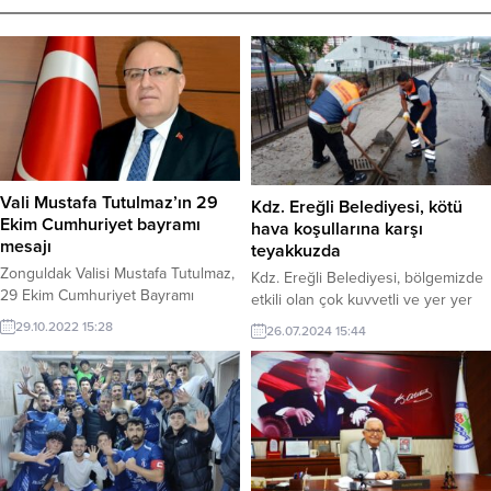
Vali Mustafa Tutulmaz’ın 29
Kdz. Ereğli Belediyesi, kötü
Ekim Cumhuriyet bayramı
hava koşullarına karşı
mesajı
teyakkuzda
Zonguldak Valisi Mustafa Tutulmaz,
Kdz. Ereğli Belediyesi, bölgemizde
29 Ekim Cumhuriyet Bayramı
etkili olan çok kuvvetli ve yer yer
dolasıyla bir mesaj yayınladı..
şiddetli sağanak ve gök gürültülü
29.10.2022 15:28
26.07.2024 15:44
sağanak yağış ve fırtınaya karşı
teyakkuza geçti. Tıkanan mazgallar
anlık temizleniyor, dereler kontrol
altında tutuluyor.