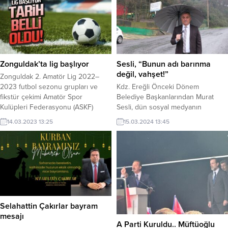
Zonguldak’ta lig başlıyor
Sesli, “Bunun adı barınma
değil, vahşet!”
Zonguldak 2. Amatör Lig 2022–
2023 futbol sezonu grupları ve
Kdz. Ereğli Önceki Dönem
fikstür çekimi Amatör Spor
Belediye Başkanlarından Murat
Kulüpleri Federasyonu (ASKF)
Sesli, dün sosyal medyanın
toplantı salonu’nda yapıldı.
gündemine düşen Kdz. Ereğli
14.03.2023 13:25
15.03.2024 13:45
Belediyesi Barınağında köpeklerin
bir köpeğe saldırarak, parçalaması
videosunun ardından açıklama
yaptı.
Selahattin Çakırlar bayram
mesajı
A Parti Kuruldu.. Müftüoğlu