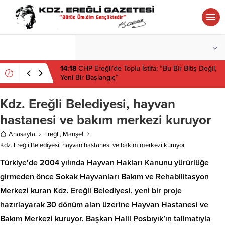
°C
ZONGULDAK
PARÇALI BULUTLU
14:18
CHP Ereğli’de Toplu İstifa: “Bu Bir Bitiş Değil,
Yeni Bir Başlangıç”
Kdz. Ereğli Belediyesi, hayvan
hastanesi ve bakım merkezi kuruyor
Anasayfa
Ereğli
,
Manşet
Kdz. Ereğli Belediyesi, hayvan hastanesi ve bakım merkezi kuruyor
Türkiye’de 2004 yılında Hayvan Hakları Kanunu yürürlüğe
girmeden önce Sokak Hayvanları Bakım ve Rehabilitasyon
Merkezi kuran Kdz. Ereğli Belediyesi, yeni bir proje
hazırlayarak 30 dönüm alan üzerine Hayvan Hastanesi ve
Bakım Merkezi kuruyor. Başkan Halil Posbıyık’ın talimatıyla