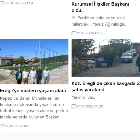
Kurumsal İlişkiler Başkanı
05.06.2025 13:54
oldu..
İYİ Parti'den istifa eden eski
milletvekili Yavuz Ağıralioğlu,
Anahtar Parti'yi (A Parti) kurdu.
29.10.2024 02:23
Partinin Merkez Yürütme Kurulu
üyeliğinde bulunan Ereğlili Mehmet
Batu Müftüoğlu, tanıtım toplantısı
sonrası yapılan MYK toplantısında
Kurumsal İlişkiler Başkanı olarak
görevlendirildi.
Kdz. Ereğli’de çıkan kavgada 2
şahıs yaralandı
Ereğli’ye modern yaşam alanı
Yaralılar var..
Kepez ve Belen Mahalleleri’nin
kesişme noktasında yapımı süren
07.10.2022 14:29
futbol sahası, yaşam alanı ve parkta
incelemelerde bulunan Başkan
Halil Posbıyık, birçok mahalleye
13.09.2022 18:13
hizmet edecek olan modern bir
yaşam alanı yaptıklarını söyledi.