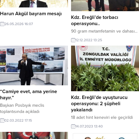
Harun Akgül bayram mesajı
Kdz. Ereğli’de torbacı
operasyonu..
26.05.2026 16:07
90 gram metamfetamin ve dahası...
12.12.2022 13:25
“Camiye evet, ama yerine
Kdz. Ereğli’de uyuşturucu
hayır.”
operasyonu: 2 şüpheli
Başkan Posbıyık meclis
yakalandı
toplantısında açıkladı
18 adet hint keneviri ele geçirildi
02.03.2022 17:15
14.07.2023 13:40