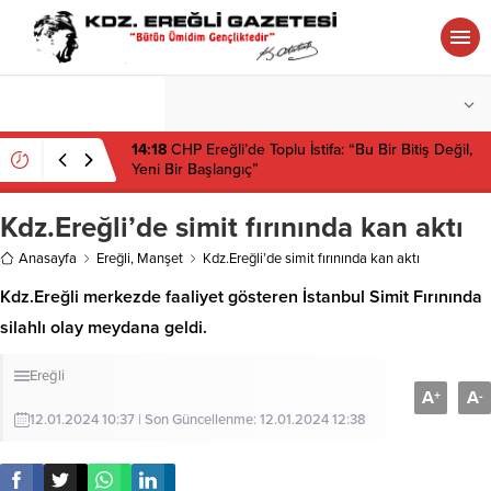
°C
ZONGULDAK
PARÇALI BULUTLU
14:18
CHP Ereğli’de Toplu İstifa: “Bu Bir Bitiş Değil,
Yeni Bir Başlangıç”
Kdz.Ereğli’de simit fırınında kan aktı
Anasayfa
Ereğli
,
Manşet
Kdz.Ereğli’de simit fırınında kan aktı
Kdz.Ereğli merkezde faaliyet gösteren İstanbul Simit Fırınında
silahlı olay meydana geldi.
Ereğli
A
A
+
-
12.01.2024 10:37 | Son Güncellenme: 12.01.2024 12:38