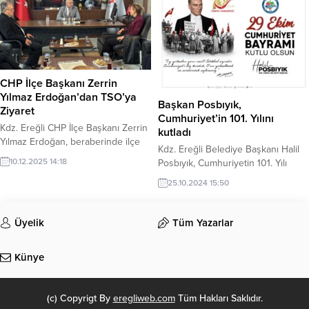
CHP İlçe Başkanı Zerrin
Yılmaz Erdoğan’dan TSO’ya
Başkan Posbıyık,
Ziyaret
Cumhuriyet’in 101. Yılını
Kdz. Ereğli CHP İlçe Başkanı Zerrin
kutladı
Yılmaz Erdoğan, beraberinde ilçe
Kdz. Ereğli Belediye Başkanı Halil
yönetimiyle birlikte Kdz. Ereğli
10.12.2025 14:18
Posbıyık, Cumhuriyetin 101. Yılı
Ticaret ve Sanayi Odası Başkanı
nedeniyle kutlama mesajı yayımladı.
Arslan Keleş’i makamında ziyaret
25.10.2024 15:50
etti.
Üyelik
Tüm Yazarlar
Künye
(c) Copyrigt By
eregliweb.com
Tüm Hakları Saklıdır.