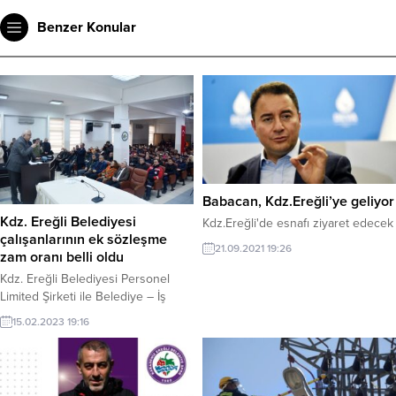
Benzer Konular
Babacan, Kdz.Ereğli’ye geliyor
Kdz. Ereğli Belediyesi
Kdz.Ereğli'de esnafı ziyaret edecek
çalışanlarının ek sözleşme
21.09.2021 19:26
zam oranı belli oldu
Kdz. Ereğli Belediyesi Personel
Limited Şirketi ile Belediye – İş
Sendikası arasında imzalanan ek
15.02.2023 19:16
protokol 800 işçiyi ilgilendiren
ücret zammı imza töreni
düzenlendi. Kdz. Ereğli Belediye
Başkanı Halil Posbıyık, imza