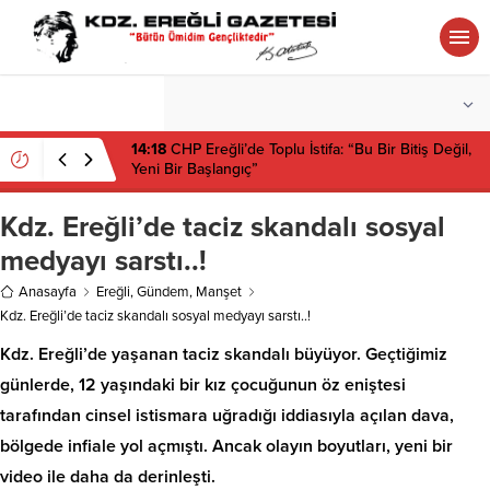
°C
ZONGULDAK
PARÇALI BULUTLU
14:18
CHP Ereğli’de Toplu İstifa: “Bu Bir Bitiş Değil,
Yeni Bir Başlangıç”
Kdz. Ereğli’de taciz skandalı sosyal
medyayı sarstı..!
Anasayfa
Ereğli
,
Gündem
,
Manşet
Kdz. Ereğli’de taciz skandalı sosyal medyayı sarstı..!
Kdz. Ereğli’de yaşanan taciz skandalı büyüyor. Geçtiğimiz
günlerde, 12 yaşındaki bir kız çocuğunun öz eniştesi
tarafından cinsel istismara uğradığı iddiasıyla açılan dava,
bölgede infiale yol açmıştı. Ancak olayın boyutları, yeni bir
video ile daha da derinleşti.