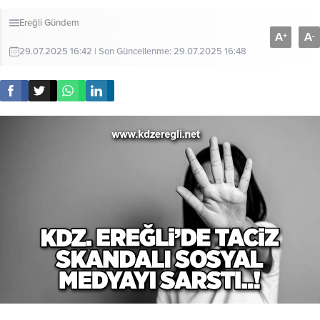
Ereğli
Gündem
A
A
+
-
29.07.2025 16:42 | Son Güncellenme: 29.07.2025 16:48