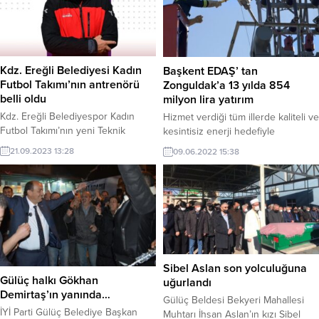
töreninde yaptığı konuşmasında
deprem sonrasında belediye
çalışanlarının duyarlılığı ve
gayretinden son derece mutlu
olduğunu belirterek “İşçilerimiz
Kdz. Ereğli Belediyesi Kadın
Başkent EDAŞ’ tan
bölgede yine bir ilke...
Futbol Takımı’nın antrenörü
Zonguldak’a 13 yılda 854
belli oldu
milyon lira yatırım
Kdz. Ereğli Belediyespor Kadın
Hizmet verdiği tüm illerde kaliteli ve
Futbol Takımı’nın yeni Teknik
kesintisiz enerji hedefiyle
Direktörü Yıldıray Ağar oldu.
faaliyetlerini sürdüren Başkent
21.09.2023 13:28
09.06.2022 15:38
EDAŞ, Zonguldak’taki çalışmalarına
elektrik dağıtım faaliyetlerinin özel
sektöre devredildiği 2009 yılından
bu yana aralıksız devam ediyor
Sibel Aslan son yolculuğuna
Gülüç halkı Gökhan
uğurlandı
Demirtaş’ın yanında…
Gülüç Beldesi Bekyeri Mahallesi
İYİ Parti Gülüç Belediye Başkan
Muhtarı İhsan Aslan’ın kızı Sibel