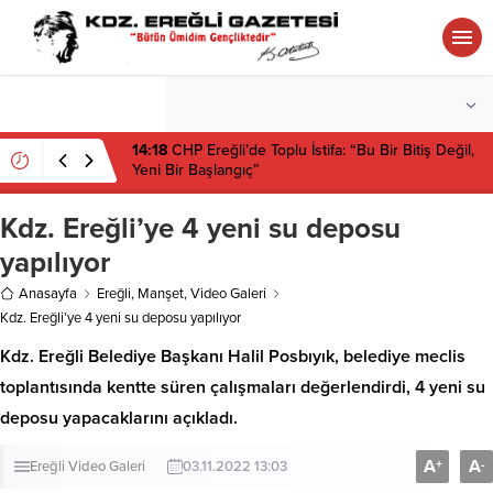
°C
ZONGULDAK
PARÇALI BULUTLU
14:18
CHP Ereğli’de Toplu İstifa: “Bu Bir Bitiş Değil,
Yeni Bir Başlangıç”
Kdz. Ereğli’ye 4 yeni su deposu
yapılıyor
Anasayfa
Ereğli
,
Manşet
,
Video Galeri
Kdz. Ereğli’ye 4 yeni su deposu yapılıyor
Kdz. Ereğli Belediye Başkanı Halil Posbıyık, belediye meclis
toplantısında kentte süren çalışmaları değerlendirdi, 4 yeni su
deposu yapacaklarını açıkladı.
A
A
+
-
Ereğli
Video Galeri
03.11.2022 13:03