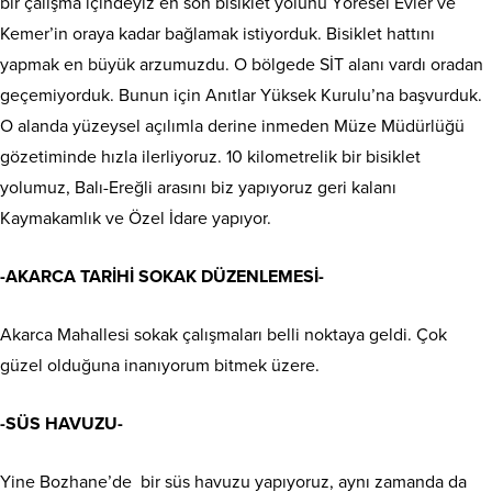
bir çalışma içindeyiz en son bisiklet yolunu Yöresel Evler ve
Kemer’in oraya kadar bağlamak istiyorduk. Bisiklet hattını
yapmak en büyük arzumuzdu. O bölgede SİT alanı vardı oradan
geçemiyorduk. Bunun için Anıtlar Yüksek Kurulu’na başvurduk.
O alanda yüzeysel açılımla derine inmeden Müze Müdürlüğü
gözetiminde hızla ilerliyoruz. 10 kilometrelik bir bisiklet
yolumuz, Balı-Ereğli arasını biz yapıyoruz geri kalanı
Kaymakamlık ve Özel İdare yapıyor.
-AKARCA TARİHİ SOKAK DÜZENLEMESİ-
Akarca Mahallesi sokak çalışmaları belli noktaya geldi. Çok
güzel olduğuna inanıyorum bitmek üzere.
-SÜS HAVUZU-
Yine Bozhane’de bir süs havuzu yapıyoruz, aynı zamanda da