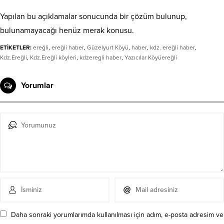
Yapılan bu açıklamalar sonucunda bir çözüm bulunup,
bulunamayacağı henüz merak konusu.
ETİKETLER:
ereğli
,
ereğli haber
,
Güzelyurt Köyü
,
haber
,
kdz. ereğli haber
,
Kdz.Ereğli
,
Kdz.Ereğli köyleri
,
kdzeregli haber
,
Yazıcılar Köyüereğli
Yorumlar
Daha sonraki yorumlarımda kullanılması için adım, e-posta adresim ve