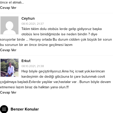
önce el atmalı…
Cevap Ver
Ceyhun
08.10.2021, 21:37
Tıklım tıklım dolu otobüs lerde gelip gidiyoruz başka
otobüs lere binidiğmizde ise neden bindin ? diye
soruyorlar birde … Herşey ortada Bu durum cidden çok büyük bir sorun
bu sorunun bir an önce önüne geçilmesi lazım
Cevap Ver
Erkut
08.10.2021, 21:38
Hep böyle geçiştiriliyoruz.Ama hiç icraat yok.kerimcan
kardeşimin de dediği gibi,buna bi çare bulunmalı covit
çoğalmaya başladı.Evlerde yaşlılar var,hastalar var . Bunun böyle devam
etmemesi lazım biraz da halktan yana olun.!!!
Cevap Ver
Benzer Konular