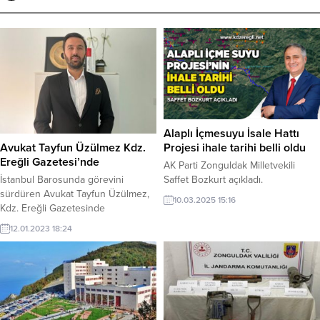
Alaplı İçmesuyu İsale Hattı
Avukat Tayfun Üzülmez Kdz.
Projesi ihale tarihi belli oldu
Ereğli Gazetesi’nde
AK Parti Zonguldak Milletvekili
İstanbul Barosunda görevini
Saffet Bozkurt açıkladı.
sürdüren Avukat Tayfun Üzülmez,
10.03.2025 15:16
Kdz. Ereğli Gazetesinde
(kdzeregli.net) köşe yazarlığına
12.01.2023 18:24
başladı.