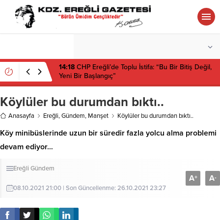
°C
ZONGULDAK
HAFIF YAĞMURLU
14:18
CHP Ereğli’de Toplu İstifa: “Bu Bir Bitiş Değil,
Yeni Bir Başlangıç”
Köylüler bu durumdan bıktı..
Anasayfa
Ereğli
,
Gündem
,
Manşet
Köylüler bu durumdan bıktı..
Köy minibüslerinde uzun bir süredir fazla yolcu alma problemi
devam ediyor…
Ereğli
Gündem
A
A
+
-
08.10.2021 21:00 | Son Güncellenme: 26.10.2021 23:27