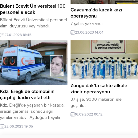
Bülent Ecevit Üniversitesi 100
Çaycuma’da kaçak kazı
personel alacak
operasyonu
Bülent Ecevit Üniversitesi personel
7 şahıs yakalandı
alımı duyurusu yayımlandı.
23.06.2023 14:04
27.01.2023 18:45
Zonguldak’ta sahte alkole
Kdz. Ereğli’de otomobilin
zincir operasyonu
çarptığı kadın vefat etti
37 şişe, 9000 makaron ele
Kdz. Ereğli'de yaşanan bir kazada,
geçirildi.
aracın çarpması sonucu ağır
16.09.2022 00:12
yaralanan Sevil Aydoğdu hayatını
kaybederken, araç sürücüsü ise
22.06.2023 19:05
gözaltına alındı.