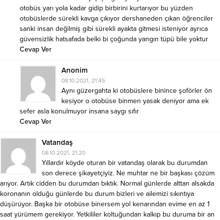
otobüs yarı yola kadar gidip birbirini kurtarıyor bu yüzden
otobüslerde sürekli kavga çıkıyor dershaneden çıkan öğrenciler
sanki insan değilmiş gibi sürekli ayakta gitmesi isteniyor ayrıca
güvensizlik hatsafada belki bi çoğunda yangın tüpü bile yoktur
Cevap Ver
Anonim
08.10.2021, 21:45
Aynı güzergahta ki otobüslere binince şoförler ön
kesiyor o otobüse binmen yasak deniyor ama ek
sefer asla konulmuyor insana saygı sıfır
Cevap Ver
Vatandaş
08.10.2021, 21:20
Yıllardır köyde oturan bir vatandaş olarak bu durumdan
son derece şikayetçiyiz. Ne muhtar ne bir başkası çözüm
arıyor. Artık cidden bu durumdan bıktık. Normal günlerde alttan alsakda
koronanın olduğu günlerde bu durum bizleri ve ailemizi sıkıntıya
düşürüyor. Başka bir otobüse binersem yol kenarından evime en az 1
saat yürümem gerekiyor. Yetkililer koltuğundan kalkıp bu duruma bir an