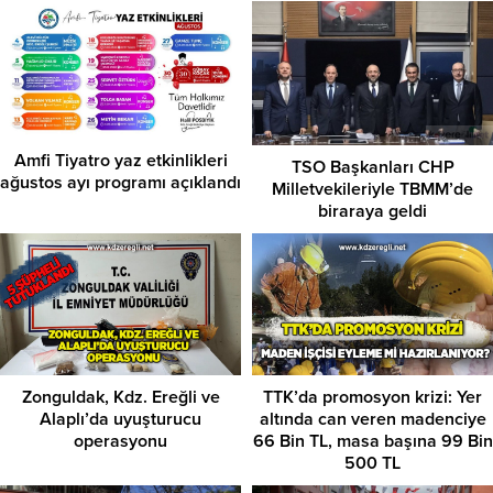
Amfi Tiyatro yaz etkinlikleri
TSO Başkanları CHP
ağustos ayı programı açıklandı
Milletvekileriyle TBMM’de
biraraya geldi
Zonguldak, Kdz. Ereğli ve
TTK’da promosyon krizi: Yer
Alaplı’da uyuşturucu
altında can veren madenciye
operasyonu
66 Bin TL, masa başına 99 Bin
500 TL