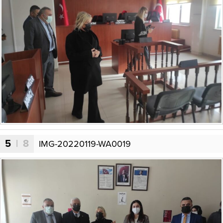
5
| 8
IMG-20220119-WA0019