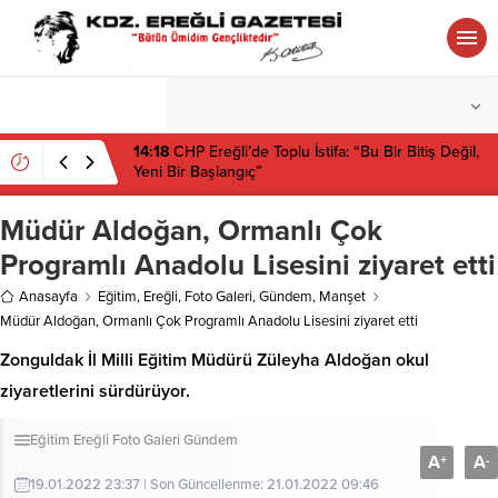
°C
ZONGULDAK
PARÇALI BULUTLU
14:18
CHP Ereğli’de Toplu İstifa: “Bu Bir Bitiş Değil,
Yeni Bir Başlangıç”
Müdür Aldoğan, Ormanlı Çok
Programlı Anadolu Lisesini ziyaret etti
Anasayfa
Eğitim
,
Ereğli
,
Foto Galeri
,
Gündem
,
Manşet
Müdür Aldoğan, Ormanlı Çok Programlı Anadolu Lisesini ziyaret etti
Zonguldak İl Milli Eğitim Müdürü Züleyha Aldoğan okul
ziyaretlerini sürdürüyor.
Eğitim
Ereğli
Foto Galeri
Gündem
A
A
+
-
19.01.2022 23:37 | Son Güncellenme: 21.01.2022 09:46