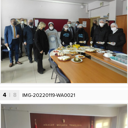
4
| 8
IMG-20220119-WA0021