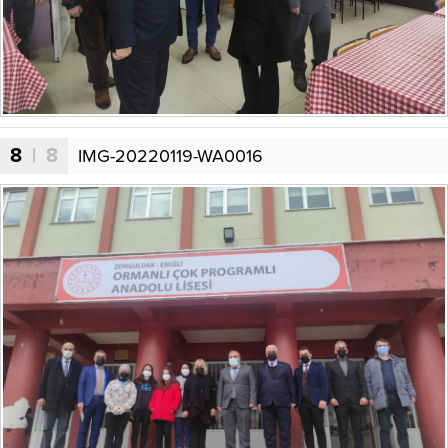
8
| 8
IMG-20220119-WA0016