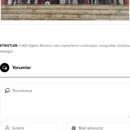
ETİKETLER:
İl Milli Eğitim Müdürü
,
okul ziyaretlerini sürdürüyor
,
zonguldak
,
Züleyha
Aldoğan
Yorumlar