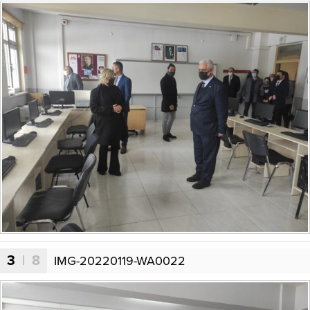
3
| 8
IMG-20220119-WA0022