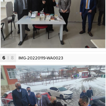
6
| 8
IMG-20220119-WA0023