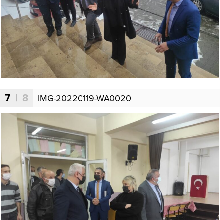
7
| 8
IMG-20220119-WA0020