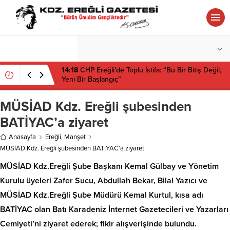
°C
ZONGULDAK
AZ BULUTLU
14:18
CHP Ereğli’de Toplu İstifa: “Bu Bir Bitiş Değil,
Yeni Bir Başlangıç”
MÜSİAD Kdz. Ereğli şubesinden
BATİYAC’a ziyaret
Anasayfa
Ereğli
,
Manşet
MÜSİAD Kdz. Ereğli şubesinden BATİYAC’a ziyaret
MÜSİAD Kdz.Ereğli Şube Başkanı Kemal Gülbay ve Yönetim
Kurulu üyeleri Zafer Sucu, Abdullah Bekar, Bilal Yazıcı ve
MÜSİAD Kdz.Ereğli Şube Müdürü Kemal Kurtul, kısa adı
BATİYAC olan Batı Karadeniz İnternet Gazetecileri ve Yazarları
Cemiyeti’ni ziyaret ederek; fikir alışverişinde bulundu.