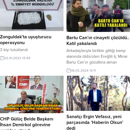
Zonguldak’ta uyuşturucu
Bartu Can’ın cinayeti çözüldü..
operasyonu
Katil yakalandı
3 kişi tutuklandı
Arkadaşlarıyla birlikte gittiği kamp
alanında öldürülen Ereğlili İç Minar
02.01.2023 13:49
Bartu Can’ın gözaltına alınan
şüphelisi cinayeti itiraf etti.
06.03.2024 13:11
Sanatçı Ergin Vefasız, yeni
CHP Gülüç Belde Başkanı
parçasında ‘Haberin Olsun’
İhsan Demirkol görevine
dedi