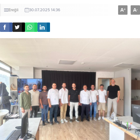
A
A
+
-
Ereğli
30.07.2025 14:36