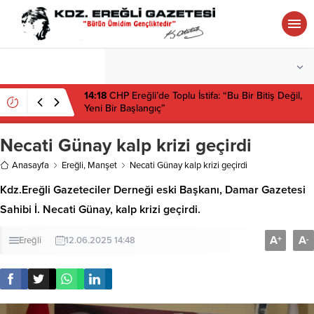
°C
ZONGULDAK
PARÇALI BULUTLU
14:18
CHP Ereğli’de Toplu İstifa: “Bu Bir Bitiş Değil,
Yeni Bir Başlangıç”
Necati Günay kalp krizi geçirdi
Anasayfa
Ereğli
,
Manşet
Necati Günay kalp krizi geçirdi
Kdz.Ereğli Gazeteciler Derneği eski Başkanı, Damar Gazetesi
Sahibi İ. Necati Günay, kalp krizi geçirdi.
A
A
+
-
Ereğli
12.06.2025 14:48