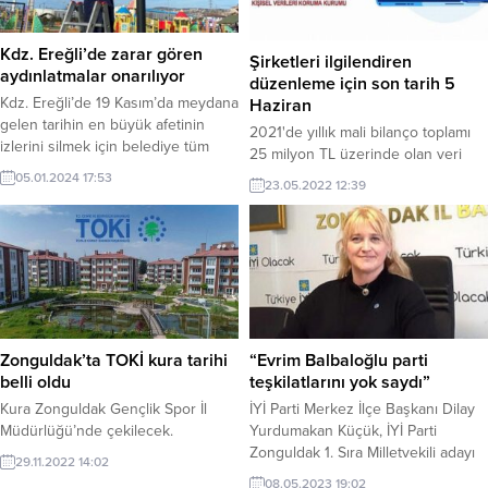
Kdz. Ereğli’de zarar gören
Şirketleri ilgilendiren
aydınlatmalar onarılıyor
düzenleme için son tarih 5
Kdz. Ereğli’de 19 Kasım’da meydana
Haziran
gelen tarihin en büyük afetinin
2021'de yıllık mali bilanço toplamı
izlerini silmek için belediye tüm
25 milyon TL üzerinde olan veri
alanlarda çalışmalarına devam
sorumlusu şirketlerin Veri
05.01.2024 17:53
23.05.2022 12:39
ediyor. Kdz. Ereğli Belediyesi
Sorumluları Sicili (VERBİS) sistemine
Destek Hizmetleri Müdürlüğü de,
kayıt olmaları için son başvuru tarihi
kentte zarar gören aydınlatmaları
5 Haziran. Kayıt yükümlülüğünü
tamir ediyor.
yerine getirmeyen şirketlere 53 bin
TL ile 2,6 milyon TL arasında
değişen idari para cezaları
kesilecek.
Zonguldak’ta TOKİ kura tarihi
“Evrim Balbaloğlu parti
belli oldu
teşkilatlarını yok saydı”
Kura Zonguldak Gençlik Spor İl
İYİ Parti Merkez İlçe Başkanı Dilay
Müdürlüğü’nde çekilecek.
Yurdumakan Küçük, İYİ Parti
Zonguldak 1. Sıra Milletvekili adayı
29.11.2022 14:02
Evrim Balbaloğlu’nun Parti
08.05.2023 19:02