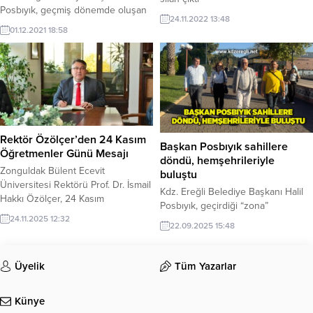
Posbıyık, geçmiş dönemde oluşan
24.11.2022 13:48
iskan mağdurlarına kolaylık
01.12.2021 18:58
sağlamak için kullandıkları inşaat
suyu ücretlerini 6 TL’ye
düşüreceklerini açıkladı.
Rektör Özölçer’den 24 Kasım
Başkan Posbıyık sahillere
Öğretmenler Günü Mesajı
döndü, hemşehrileriyle
Zonguldak Bülent Ecevit
buluştu
Üniversitesi Rektörü Prof. Dr. İsmail
Kdz. Ereğli Belediye Başkanı Halil
Hakkı Özölçer, 24 Kasım
Posbıyık, geçirdiği “zona”
Öğretmenler Günü münasebetiyle
24.11.2025 12:32
rahatsızlığını atlatarak yeniden
bir mesaj yayımladı.
22.09.2025 15:48
sağlığına kavuştu. Yaklaşık bir ay
süren tedavi sürecinin ardından
ilçeye dönen Başkan Posbıyık,
Üyelik
Tüm Yazarlar
sahilde yaptığı yürüyüşle
hemşehrilerine selam verdi.
Künye