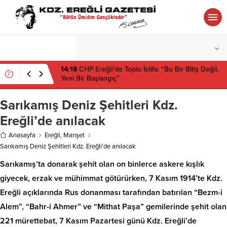
°C
ZONGULDAK
PARÇALI BULUTLU
14:18
CHP Ereğli’de Toplu İstifa: “Bu Bir Bitiş Değil,
Yeni Bir Başlangıç”
Sarıkamış Deniz Şehitleri Kdz.
Ereğli’de anılacak
Anasayfa
Ereğli
,
Manşet
Sarıkamış Deniz Şehitleri Kdz. Ereğli’de anılacak
Sarıkamış’ta donarak şehit olan on binlerce askere kışlık
giyecek, erzak ve mühimmat götürürken, 7 Kasım 1914’te Kdz.
Ereğli açıklarında Rus donanması tarafından batırılan “Bezm-i
Alem”, “Bahr-i Ahmer” ve “Mithat Paşa” gemilerinde şehit olan
221 mürettebat, 7 Kasım Pazartesi günü Kdz. Ereğli’de