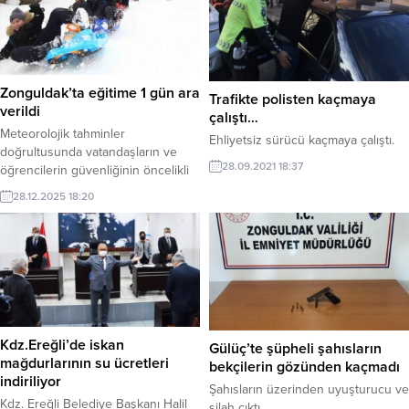
Zonguldak’ta eğitime 1 gün ara
Trafikte polisten kaçmaya
verildi
çalıştı…
Meteorolojik tahminler
Ehliyetsiz sürücü kaçmaya çalıştı.
doğrultusunda vatandaşların ve
28.09.2021 18:37
öğrencilerin güvenliğinin öncelikli
olduğu vurgulanan açıklamada, 29
28.12.2025 18:20
Aralık 2025 Pazartesi günü il
genelinde resmi ve özel tüm örgün
ve yaygın eğitim kurumlarında
eğitime 1 gün süreyle ara verildiği
bildirildi.
Kdz.Ereğli’de iskan
Gülüç’te şüpheli şahısların
mağdurlarının su ücretleri
bekçilerin gözünden kaçmadı
indiriliyor
Şahısların üzerinden uyuşturucu ve
Kdz. Ereğli Belediye Başkanı Halil
silah çıktı