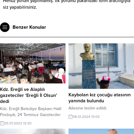
Henüz yorum yapılmamış. İlk yorumu yukarıdaki form aracılığıyla
siz yapabilirsiniz.
Benzer Konular
Kdz. Ereğli ve Alaplılı
Kaybolan kız çocuğu atasının
gazeteciler ‘Ereğli İl Olsun’
yanında bulundu
dedi
Ailesine teslim edildi.
Kdz. Ereğli Belediye Başkanı Halil
Posbıyık, 24 Temmuz Gazeteciler
08.01.2024 13:03
ve Basın Bayramı’nda Ereğli ve
25.07.2023 13:30
Alaplı bölgesindeki basın
mensupları ve aileleriyle Barış