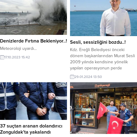
Plajı’nda bir araya geldi.
Gazetecilerin gününü kutlayan
Başkan Posbıyık, plaj bölgesi için
önemli mesajlar verdi. Gazeteciler
Dernek Başkanları ile Alaplı ve
Ereğli’den katılan gazeteciler ise
Denizlerde Fırtına Bekleniyor..!
yaptıkları konuşmada ‘Ereğli’nin İl...
Sesli, sessizliğini bozdu..!
Meteoroloji uyardı...
Kdz. Ereğli Belediyesi önceki
dönem başkanlarından Murat Sesli
17.10.2023 15:42
2009 yılında kendisine yönelik
yapılan operasyonun perde
arkasını, uğradığı iftira ve kumpas
29.01.2024 13:50
ile yaşadığı mağduriyeti anlattı.
37 suçtan aranan dolandırıcı
Zonguldak’ta yakalandı