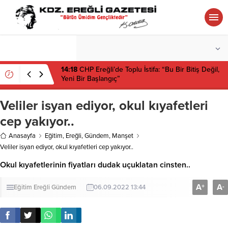
°C
ZONGULDAK
PARÇALI BULUTLU
14:18
CHP Ereğli’de Toplu İstifa: “Bu Bir Bitiş Değil,
Yeni Bir Başlangıç”
Veliler isyan ediyor, okul kıyafetleri
cep yakıyor..
Anasayfa
Eğitim
,
Ereğli
,
Gündem
,
Manşet
Veliler isyan ediyor, okul kıyafetleri cep yakıyor..
Okul kıyafetlerinin fiyatları dudak uçuklatan cinsten..
A
A
+
-
Eğitim
Ereğli
Gündem
06.09.2022 13:44