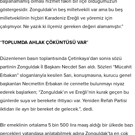
başlanamamış olması hizmet fakiri bir ilçe olduğumuzun
göstergesidir. Zonguldak’ın beş milletvekili var ama bu beş
milletvekilinin hiçbiri Karadeniz Ereğli ve yöremiz için
çalışmıyor. Ne yazık ki ilçemiz gereken değeri alamamıştır.”
“
TOPLUMDA AHLAK ÇÖKÜNTÜSÜ VAR
”
Düzenlenen basın toplantısında Çetinkaya’dan sonra sözü
partinin Zonguldak İl Başkanı Necdet Sarı aldı. Sözleri “Mücahit
Erbakan” sloganlarıyla kesilen Sarı, konuşmasına, kurucu genel
başkanları Necmettin Erbakan ile cennette bulunmayı niyaz
ederek başlarken; “Zonguldak’ın ve Ereğli’nin kurak geçen bu
günlerde suya ve berekete ihtiyacı var. Yeniden Refah Partisi
iktidarı ile ayrı bir bereket de gelecek.”, dedi.
Bir emeklinin ortalama 5 bin 500 lira maaş aldığı bir ülkede bazı
gerçekleri vatandaşa anlatabilmek adına Zonguldak’ta en çok