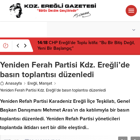
°C
ZONGULDAK
PARÇALI BULUTLU
14:18
CHP Ereğli’de Toplu İstifa: “Bu Bir Bitiş Değil,
Yeni Bir Başlangıç”
Yeniden Ferah Partisi Kdz. Ereğli’de
basın toplantısı düzenledi
Anasayfa
Ereğli
,
Manşet
Yeniden Ferah Partisi Kdz. Ereğli’de basın toplantısı düzenledi
Yeniden Refah Partisi Karadeniz Ereğli İlçe Teşkilatı, Genel
Başkan Danışmanı Mehmet Aras’ın da katılımıyla bir basın
toplantısı düzenledi. Yeniden Refah Partisi yöneticileri
toplantıda iktidarı sert bir dille eleştirdi..