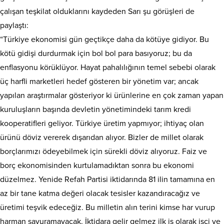
çalışan teşkilat olduklarını kaydeden Sarı şu görüşleri de
paylaştı:
“Türkiye ekonomisi gün geçtikçe daha da kötüye gidiyor. Bu
kötü gidişi durdurmak için bol bol para basıyoruz; bu da
enflasyonu körüklüyor. Hayat pahalılığının temel sebebi olarak
üç harfli marketleri hedef gösteren bir yönetim var; ancak
yapılan araştırmalar gösteriyor ki ürünlerine en çok zaman yapan
kuruluşların başında devletin yönetimindeki tarım kredi
kooperatifleri geliyor. Türkiye üretim yapmıyor; ihtiyaç olan
ürünü döviz vererek dışarıdan alıyor. Bizler de millet olarak
borçlarımızı ödeyebilmek için sürekli döviz alıyoruz. Faiz ve
borç ekonomisinden kurtulamadıktan sonra bu ekonomi
düzelmez. Yenide Refah Partisi iktidarında 81 ilin tamamına en
az bir tane katma değeri olacak tesisler kazandıracağız ve
üretimi teşvik edeceğiz. Bu milletin alın terini kimse har vurup
harman savuramayacak. İktidara gelir gelmez ilk iş olarak işçi ve