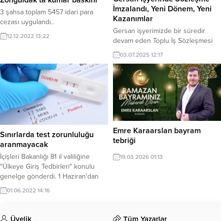
İmzalandı, Yeni Dönem, Yeni
3 şahsa toplam 5457 idari para
Kazanımlar
cezası uygulandı..
Gersan işyerimizde bir süredir
12.12.2022 13:22
devam eden Toplu İş Sözleşmesi
görüşmeleri, dün itibarıyla başarıyla
03.07.2025 12:17
sonuçlanarak imza altına alındı. Bu
süreçte elde edilen yeni haklar ve
kazanımlar, Türk Metal
emekçilerinin birlik ve kararlılığıyla
taçlandı.
Emre Karaarslan bayram
Sınırlarda test zorunluluğu
tebriği
aranmayacak
İçişleri Bakanlığı 81 il valiliğine
19.03.2026 01:13
"Ülkeye Giriş Tedbirleri" konulu
genelge gönderdi. 1 Haziran'dan
itibaren ülkeye girişlerde negatif
01.06.2022 14:16
sonuçlu PCR test raporu veya hızlı
antijen testi zorunluluğu
aranmayacağı bildirildi.
Üyelik
Tüm Yazarlar