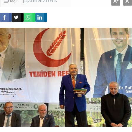
A
A
+
-
Ereğli
29.01.2023 17:06