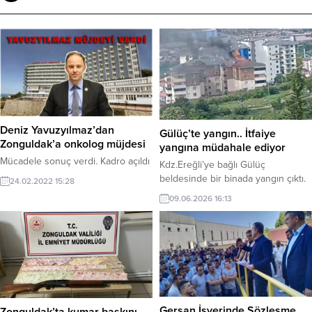
Deniz Yavuzyılmaz’dan
Gülüç’te yangın.. İtfaiye
Zonguldak’a onkolog müjdesi
yangına müdahale ediyor
Mücadele sonuç verdi. Kadro açıldı
Kdz.Ereğli’ye bağlı Gülüç
beldesinde bir binada yangın çıktı.
24.02.2022 15:28
09.06.2026 16:13
Gersan İşyerinde Sözleşme
Zonguldak’ta kumar baskını