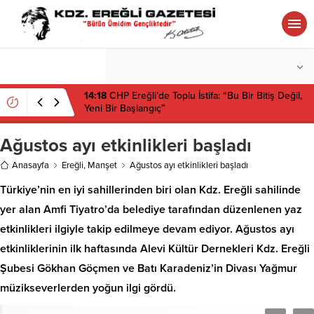
°C
ZONGULDAK
PARÇALI BULUTLU
14:18
CHP Ereğli’de Toplu İstifa: “Bu Bir Bitiş Değil,
Yeni Bir Başlangıç”
Ağustos ayı etkinlikleri başladı
Anasayfa
Ereğli
,
Manşet
Ağustos ayı etkinlikleri başladı
Türkiye’nin en iyi sahillerinden biri olan Kdz. Ereğli sahilinde
yer alan Amfi Tiyatro’da belediye tarafından düzenlenen yaz
etkinlikleri ilgiyle takip edilmeye devam ediyor. Ağustos ayı
etkinliklerinin ilk haftasında Alevi Kültür Dernekleri Kdz. Ereğli
Şubesi Gökhan Göçmen ve Batı Karadeniz’in Divası Yağmur
müzikseverlerden yoğun ilgi gördü.