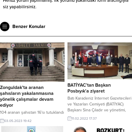
Henüz yorum yapılmamış. İlk yorumu yukarıdaki form aracılığıyla
siz yapabilirsiniz.
Benzer Konular
BATİYAC’tan Başkan
Zonguldak’ta aranan
Posbıyık’a ziyaret
şahısların yakalanmasına
Batı Karadeniz İnternet Gazetecileri
yönelik çalışmalar devam
ve Yazarları Cemiyeti (BATİYAC)
ediyor
Başkanı Sina Çıladır ve yönetimi,
104 aranan şahıstan 16’sı tutuklandı
Belediye Başkanı Halil Posbıyık’a
11.02.2022 17:37
03.05.2023 19:42
teşekkür ziyaretinde bulundu.
Dernek yönetimi, yerel basına