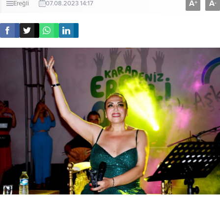
A
A
+
-
Ereğli
07.08.2023 14:17