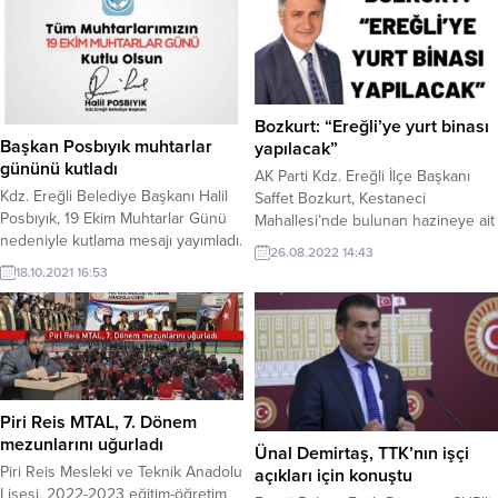
katkıları nedeniyle Başkan
Posbıyık’a çiçek takdim etti.
Bozkurt: “Ereğli’ye yurt binası
Başkan Posbıyık muhtarlar
yapılacak”
gününü kutladı
AK Parti Kdz. Ereğli İlçe Başkanı
Kdz. Ereğli Belediye Başkanı Halil
Saffet Bozkurt, Kestaneci
Posbıyık, 19 Ekim Muhtarlar Günü
Mahallesi’nde bulunan hazineye ait
nedeniyle kutlama mesajı yayımladı.
arazilerin Gençlik ve Spor
26.08.2022 14:43
Müdürlüğü’ne tahsisinin yapıldığını
18.10.2021 16:53
bildirdi.
Piri Reis MTAL, 7. Dönem
mezunlarını uğurladı
Ünal Demirtaş, TTK’nın işçi
Piri Reis Mesleki ve Teknik Anadolu
açıkları için konuştu
Lisesi, 2022-2023 eğitim-öğretim