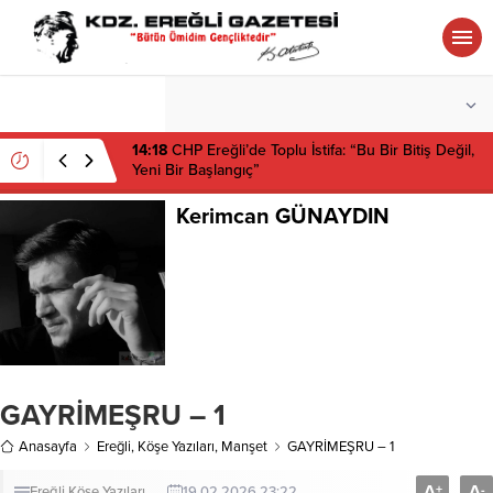
°C
ZONGULDAK
PARÇALI BULUTLU
14:18
CHP Ereğli’de Toplu İstifa: “Bu Bir Bitiş Değil,
Yeni Bir Başlangıç”
Kerimcan GÜNAYDIN
GAYRİMEŞRU – 1
Anasayfa
Ereğli
,
Köşe Yazıları
,
Manşet
GAYRİMEŞRU – 1
A
A
+
-
Ereğli
Köşe Yazıları
19.02.2026 23:22