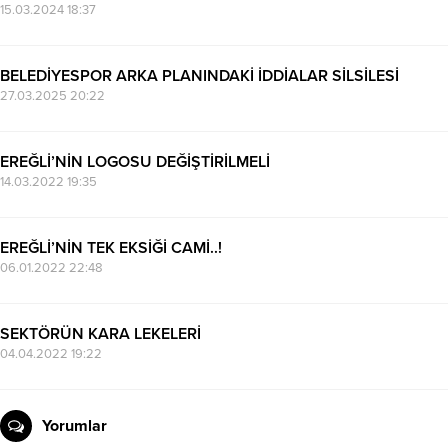
15.03.2024 18:37
BELEDİYESPOR ARKA PLANINDAKİ İDDİALAR SİLSİLESİ
27.03.2025 20:22
EREĞLİ’NİN LOGOSU DEĞİŞTİRİLMELİ
14.03.2022 19:35
EREĞLİ’NİN TEK EKSİĞİ CAMİ..!
06.01.2022 22:48
SEKTÖRÜN KARA LEKELERİ
04.04.2022 19:22
Yorumlar