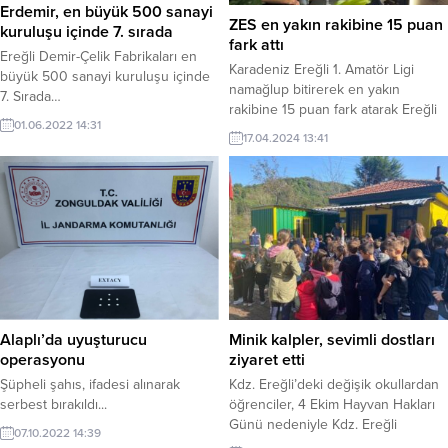
Erdemir, en büyük 500 sanayi
ZES en yakın rakibine 15 puan
kuruluşu içinde 7. sırada
fark attı
Ereğli Demir-Çelik Fabrikaları en
Karadeniz Ereğli 1. Amatör Ligi
büyük 500 sanayi kuruluşu içinde
namağlup bitirerek en yakın
7. Sırada…
rakibine 15 puan fark atarak Ereğli
01.06.2022 14:31
tarihine geçen Zonguldak Ereğli
17.04.2024 13:41
Spor (ZES) Yönetim Kurulu ve
futbolcuları hocalarına veda
buluşması gerçekleştirdi.
Alaplı’da uyuşturucu
Minik kalpler, sevimli dostları
operasyonu
ziyaret etti
Şüpheli şahıs, ifadesi alınarak
Kdz. Ereğli’deki değişik okullardan
serbest bırakıldı...
öğrenciler, 4 Ekim Hayvan Hakları
Günü nedeniyle Kdz. Ereğli
07.10.2022 14:39
Belediyesi Veteriner İşleri