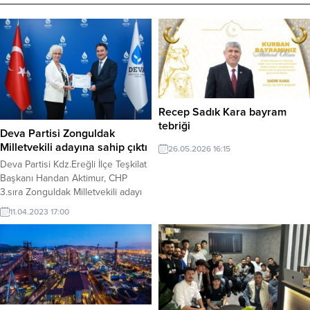
Recep Sadık Kara bayram
tebriği
Deva Partisi Zonguldak
Milletvekili adayına sahip çıktı
26.05.2026 16:15
Deva Partisi Kdz.Ereğli İlçe Teşkilat
Başkanı Handan Aktimur, CHP
3.sıra Zonguldak Milletvekili adayı
Deva Partisi G.Başkan Yardımcısı
11.04.2023 17:00
Doğa Sanlıoğlu’na sahip çıktı