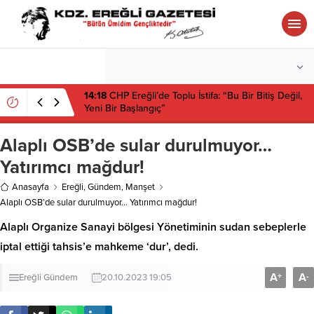
°C
ZONGULDAK
PARÇALI BULUTLU
14:18
CHP Ereğli’de Toplu İstifa: “Bu Bir Bitiş Değil,
Yeni Bir Başlangıç”
Alaplı OSB’de sular durulmuyor…
Yatırımcı mağdur!
Anasayfa
Ereğli
,
Gündem
,
Manşet
Alaplı OSB’de sular durulmuyor… Yatırımcı mağdur!
Alaplı Organize Sanayi bölgesi Yönetiminin sudan sebeplerle
iptal ettiği tahsis’e mahkeme ‘dur’, dedi.
A
A
+
-
Ereğli
Gündem
20.10.2023 19:05