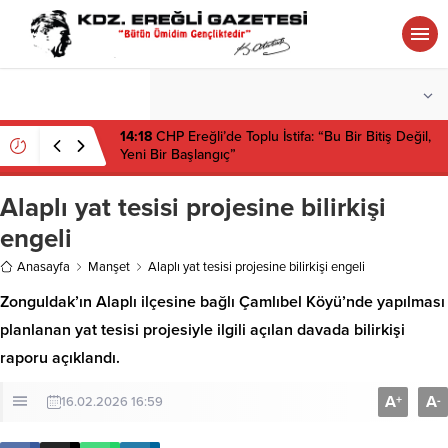
°C
ZONGULDAK
PARÇALI BULUTLU
14:18
CHP Ereğli’de Toplu İstifa: “Bu Bir Bitiş Değil,
Yeni Bir Başlangıç”
Alaplı yat tesisi projesine bilirkişi
engeli
Anasayfa
Manşet
Alaplı yat tesisi projesine bilirkişi engeli
Zonguldak’ın Alaplı ilçesine bağlı Çamlıbel Köyü’nde yapılması
planlanan yat tesisi projesiyle ilgili açılan davada bilirkişi
raporu açıklandı.
A
A
+
-
16.02.2026 16:59