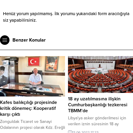
Henüz yorum yapılmamış. İlk yorumu yukarıdaki form aracılığıyla
siz yapabilirsiniz.
Benzer Konular
18 ay uzatılmasına ilişkin
Kafes balıkçılığı projesinde
Cumhurbaşkanlığı tezkeresi
kritik dönemeç: Kooperatif
TBMM’de
karşı çıktı
Libya'ya asker gönderilmesi için
Zonguldak Ticaret ve Sanayi
verilen iznin süresinin 18 ay
Odalarının projesi olarak Kdz. Ereğli
uzatılmasına ilişkin
13.06.2022 17:23