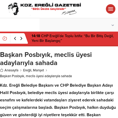
°C
ZONGULDAK
PARÇALI BULUTLU
14:18
CHP Ereğli’de Toplu İstifa: “Bu Bir Bitiş Değil,
Yeni Bir Başlangıç”
Başkan Posbıyık, meclis üyesi
adaylarıyla sahada
Anasayfa
Ereğli
,
Manşet
Başkan Posbıyık, meclis üyesi adaylarıyla sahada
Kdz. Ereğli Belediye Başkanı ve CHP Belediye Başkan Adayı
Halil Posbıyık, belediye meclis üyesi adaylarıyla birlikte çarşı
esnafını ve kafelerdeki vatandaşları ziyaret ederek sahadaki
seçim çalışmalarına başladı. Başkan Posbıyık, halkın duyduğu
güven ve gösterdiği iyi niyetlere teşekkür etti. Başkan