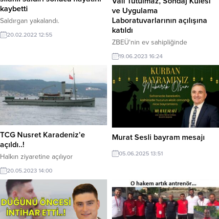
Vali Tutulmaz, Sondaj Kulesi
kaybetti
ve Uygulama
Laboratuvarlarının açılışına
Saldırgan yakalandı.
katıldı
20.02.2022 12:55
ZBEÜ'nin ev sahipliğinde
düzenlendi.
19.06.2023 16:24
TCG Nusret Karadeniz’e
Murat Sesli bayram mesajı
açıldı..!
05.06.2025 13:51
Halkın ziyaretine açılıyor
20.05.2023 14:00