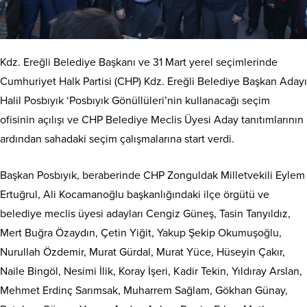
Kdz. Ereğli Belediye Başkanı ve 31 Mart yerel seçimlerinde
Cumhuriyet Halk Partisi (CHP) Kdz. Ereğli Belediye Başkan Adayı
Halil Posbıyık ‘Posbıyık Gönüllüleri’nin kullanacağı seçim
ofisinin açılışı ve CHP Belediye Meclis Üyesi Aday tanıtımlarının
ardından sahadaki seçim çalışmalarına start verdi.
Başkan Posbıyık, beraberinde CHP Zonguldak Milletvekili Eylem
Ertuğrul, Ali Kocamanoğlu başkanlığındaki ilçe örgütü ve
belediye meclis üyesi adayları Cengiz Güneş, Tasin Tanyıldız,
Mert Buğra Özaydın, Çetin Yiğit, Yakup Şekip Okumuşoğlu,
Nurullah Özdemir, Murat Gürdal, Murat Yüce, Hüseyin Çakır,
Naile Bingöl, Nesimi İlik, Koray İşeri, Kadir Tekin, Yıldıray Arslan,
Mehmet Erdinç Sarımsak, Muharrem Sağlam, Gökhan Günay,