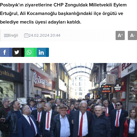
Posbıyık’ın ziyaretlerine CHP Zonguldak Milletvekili Eylem
Ertuğrul, Ali Kocamanoğlu başkanlığındaki ilçe örgütü ve
belediye meclis üyesi adayları katıldı.
A
A
+
-
Ereğli
24.02.2024 20:44