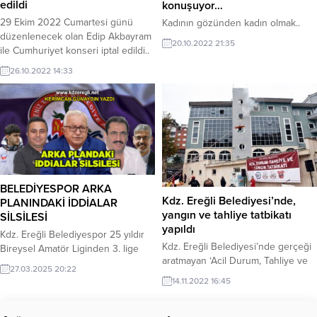
edildi
konuşuyor…
29 Ekim 2022 Cumartesi günü
Kadının gözünden kadın olmak..
düzenlenecek olan Edip Akbayram
20.10.2022 21:35
ile Cumhuriyet konseri iptal edildi..
26.10.2022 14:33
BELEDİYESPOR ARKA
Kdz. Ereğli Belediyesi’nde,
PLANINDAKİ İDDİALAR
yangın ve tahliye tatbikatı
SİLSİLESİ
yapıldı
Kdz. Ereğli Belediyespor 25 yıldır
Kdz. Ereğli Belediyesi’nde gerçeği
Bireysel Amatör Liginden 3. lige
aratmayan ‘Acil Durum, Tahliye ve
çıkmak için mücadelesini
27.03.2025 20:22
Yangın Tatbikatı’ yapıldı. Belediye
sürdürüyor. Bu mücadele ve hasret
14.11.2022 16:45
Başkanı Halil Posbıyık, 80 kişilik
2025 yılı itibari ile son buldu.
İtfaiye, Gönüllü İtfaiyeci ve ERİDAK
Şampiyonluktaki en büyük hamle