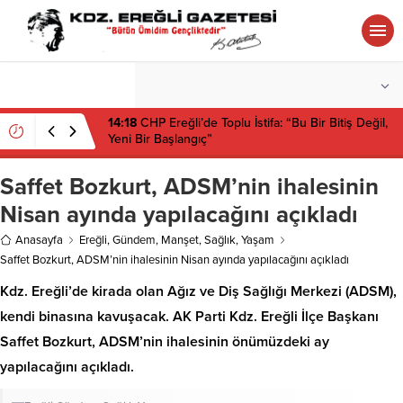
°C
ZONGULDAK
PARÇALI BULUTLU
14:18
CHP Ereğli’de Toplu İstifa: “Bu Bir Bitiş Değil,
Yeni Bir Başlangıç”
Saffet Bozkurt, ADSM’nin ihalesinin
Nisan ayında yapılacağını açıkladı
Anasayfa
Ereğli
,
Gündem
,
Manşet
,
Sağlık
,
Yaşam
Saffet Bozkurt, ADSM’nin ihalesinin Nisan ayında yapılacağını açıkladı
Kdz. Ereğli’de kirada olan Ağız ve Diş Sağlığı Merkezi (ADSM),
kendi binasına kavuşacak. AK Parti Kdz. Ereğli İlçe Başkanı
Saffet Bozkurt, ADSM’nin ihalesinin önümüzdeki ay
yapılacağını açıkladı.