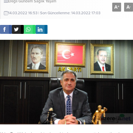
Ereğli
Gündem
Sağlık
Yaşam
A
A
+
-
14.03.2022 16:53 | Son Güncellenme: 14.03.2022 17:03