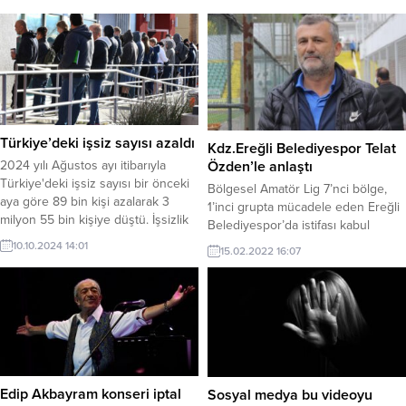
Türkiye’deki işsiz sayısı azaldı
Kdz.Ereğli Belediyespor Telat
Özden’le anlaştı
2024 yılı Ağustos ayı itibarıyla
Türkiye'deki işsiz sayısı bir önceki
Bölgesel Amatör Lig 7’nci bölge,
aya göre 89 bin kişi azalarak 3
1’inci grupta mücadele eden Ereğli
milyon 55 bin kişiye düştü. İşsizlik
Belediyespor’da istifası kabul
oranı ise 0,3 puan azalarak yüzde
edilen teknik direktör Erhan Koç’un
10.10.2024 14:01
15.02.2022 16:07
8,5 seviyesine geriledi. Kadınlarda
yerine Telat Özden’le anlaşmaya
işsizlik oranı yüzde 11,4, genç
vardı.
nüfusta ise yüzde 16,5 olarak
hesaplandı.
Edip Akbayram konseri iptal
Sosyal medya bu videoyu