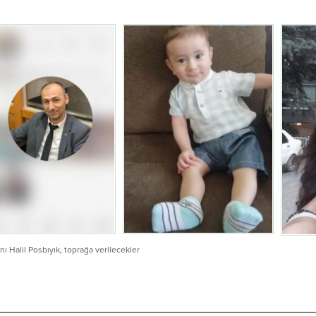
nı Halil Posbıyık
,
toprağa verilecekler