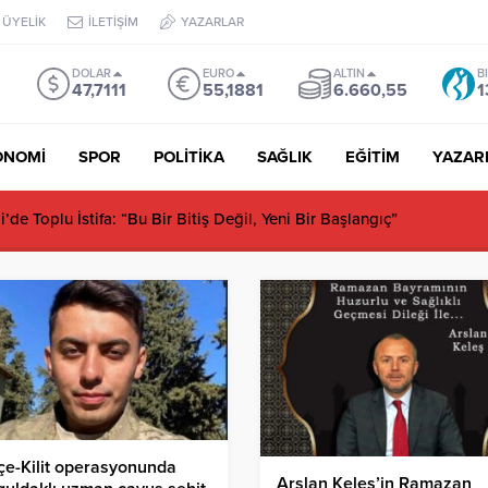
ÜYELİK
İLETİŞİM
YAZARLAR
DOLAR
EURO
ALTIN
B
47,7111
55,1881
6.660,55
1
ONOMİ
SPOR
POLİTİKA
SAĞLIK
EĞİTİM
YAZAR
de Toplu İstifa: “Bu Bir Bitiş Değil, Yeni Bir Başlangıç”
e-Kilit operasyonunda
Arslan Keleş’in Ramazan