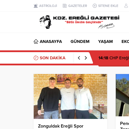
ASTROLOJİ
GAZETELER
SİTENE EKLE
ANASAYFA
GÜNDEM
YAŞAM
EK
SON DAKİKA
14:18
CHP Ereğli’
Penç
Zonguldak Ereğli Spor