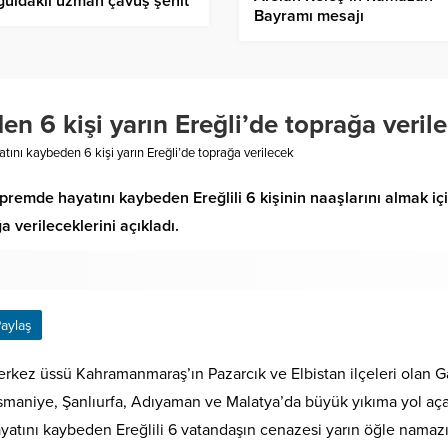
uldaklı uzman çavuş şehit
Bayramı mesajı
 6 kişi yarın Ereğli’de toprağa veril
ını kaybeden 6 kişi yarın Ereğli’de toprağa verilecek
epremde hayatını kaybeden Ereğlili 6 kişinin naaşlarını almak i
 verileceklerini açıkladı.
aylaş
rkez üssü Kahramanmaraş’ın Pazarcık ve Elbistan ilçeleri olan Gaz
maniye, Şanlıurfa, Adıyaman ve Malatya’da büyük yıkıma yol aç
yatını kaybeden Ereğlili 6 vatandaşın cenazesi yarın öğle namaz