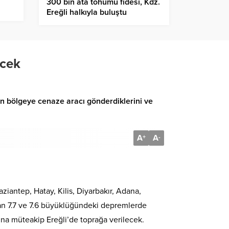
300 bin ata tohumu fidesi, Kdz.
Ereğli halkıyla buluştu
ecek
çin bölgeye cenaze aracı gönderdiklerini ve
A
A
+
-
iantep, Hatay, Kilis, Diyarbakır, Adana,
an 7.7 ve 7.6 büyüklüğündeki depremlerde
ına müteakip Ereğli’de toprağa verilecek.