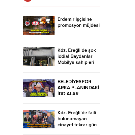
Erdemir işçisine
promosyon müjdesi
Kdz. Ereğli’de şok
iddia! Baydanlar
Mobilya sahipleri
kaçtı mı?
BELEDİYESPOR
ARKA PLANINDAKİ
İDDİALAR
SİLSİLESİ
Kdz. Ereğli’de faili
bulunamayan
cinayet tekrar gün
yüzüne çıktı