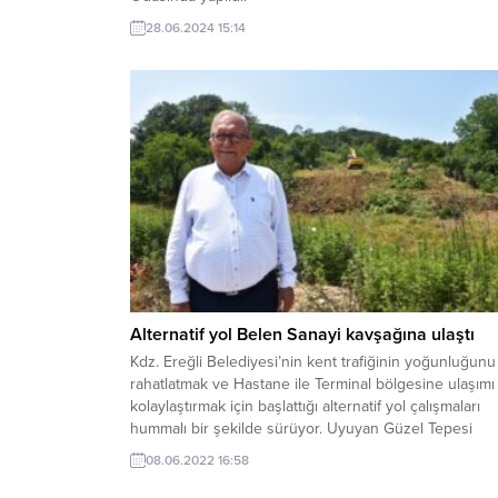
28.06.2024 15:14
Alternatif yol Belen Sanayi kavşağına ulaştı
Kdz. Ereğli Belediyesi’nin kent trafiğinin yoğunluğunu
rahatlatmak ve Hastane ile Terminal bölgesine ulaşımı
kolaylaştırmak için başlattığı alternatif yol çalışmaları
hummalı bir şekilde sürüyor. Uyuyan Güzel Tepesi
çevresinde başlayan yeni yol açma çalışmaları ilk etap
08.06.2022 16:58
Belen Sanayi kavşağına ulaştı. Belediye Başkanı Halil
Posbıyık, alternatif yolları çoğaltacaklarını açıkladı.