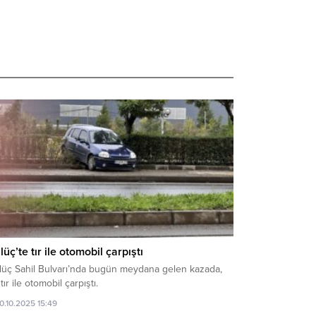
lüç’te tır ile otomobil çarpıştı
lüç Sahil Bulvarı’nda bugün meydana gelen kazada,
 tır ile otomobil çarpıştı.
10.10.2025 15:49