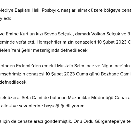
lediye Başkanı Halil Posbıyık, naaşları almak üzere bölgeye cenaz
yledi:
 ve Emine Kurt’un kızı Sevda Selçuk , damadı Volkan Selçuk ve 3
inde vefat etti. Hemşehrilerimizin cenazeleri 10 Şubat 202
elen Yeni Şehir mezarlığında defnedilecek.
erinden Erdemir’den emekli Mustafa Saim İnce ve Nigar İnce’nin k
Hemşehrimizin cenazesi 10 Şubat 2023 Cuma günü Bozhane Cami
defnedilecek.
ek üzere. Sefa Cami de bulunan Mezarlıklar Müdürlüğü Cenaze Hiz
 ailesi ve sevenlerine başsağlığı diliyorum.
için de cenaze aracı göndermiştik. Onu Ordu Gürgentepe’ye teslim