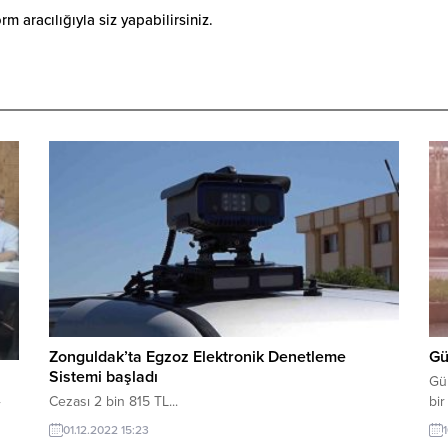
 aracılığıyla siz yapabilirsiniz.
Zonguldak’ta Egzoz Elektronik Denetleme
Gü
Sistemi başladı
Gü
Cezası 2 bin 815 TL...
bir
r
01.12.2022 15:23