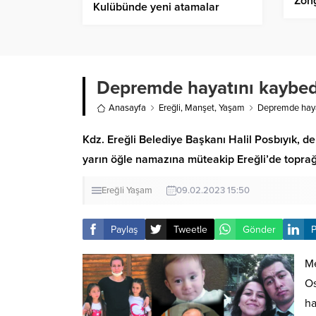
Zong
Kulübünde yeni atamalar
oldu
yapıldı
Depremde hayatını kaybeden
Anasayfa
Ereğli
,
Manşet
,
Yaşam
Depremde hayat
Kdz. Ereğli Belediye Başkanı Halil Posbıyık, d
yarın öğle namazına müteakip Ereğli’de toprağa
Ereğli
Yaşam
09.02.2023 15:50
Paylaş
Tweetle
Gönder
P
Me
Os
ha