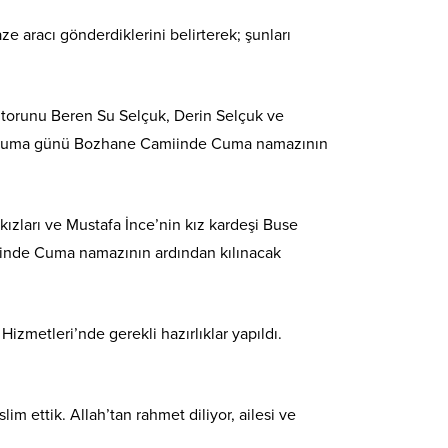
e aracı gönderdiklerini belirterek; şunları
 torunu Beren Su Selçuk, Derin Selçuk ve
3 Cuma günü Bozhane Camiinde Cuma namazının
ızları ve Mustafa İnce’nin kız kardeşi Buse
inde Cuma namazının ardından kılınacak
metleri’nde gerekli hazırlıklar yapıldı.
 ettik. Allah’tan rahmet diliyor, ailesi ve