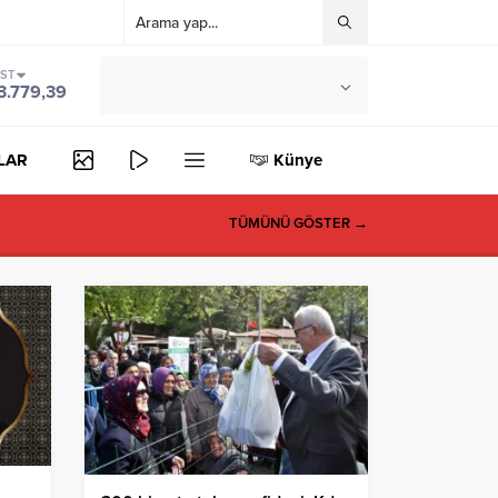
IST
°C
ZONGULDAK
3.779,39
PARÇALI BULUTLU
LAR
Künye
TÜMÜNÜ GÖSTER →