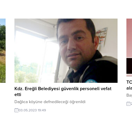
TC
al
Kdz. Ereğli Belediyesi güvenlik personeli vefat
etti
Baş
Dağlıca köyüne defnedileceği öğrenildi
03.05.2023 19:49
ta