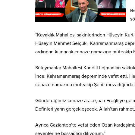
Be
sö
“Kavaklık Mahallesi sakinlerinden Hüseyin Kurt
Hüseyin Mehmet Selçuk, Kahramanmaraş deprem
ardından kılınacak cenaze namazına müteakip B
Süleymanlar Mahallesi Kandili Lojmanları sakinl
İnce, Kahramanmaraş depreminde vefat etti. 
cenaze namazına müteakip Şehir mezarlığında 
Gönderdiğimiz cenaze aracı şuan Ereğli’ye gelm
Definleri yarın gerçekleşecek. Allah’tan rahmet,
Ayrıca Gaziantep’te vefat eden Ozan kardeşimiz 
sevenlerine başsağlığı diliyorum.”