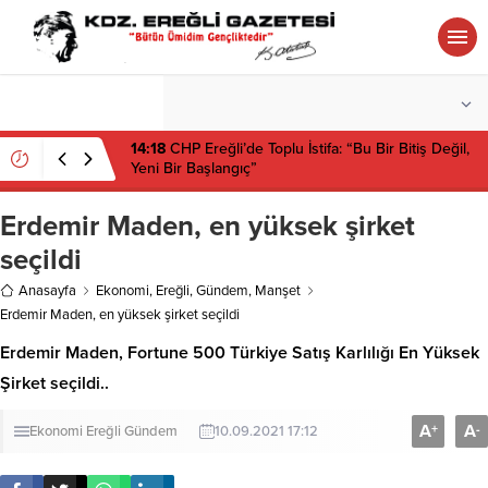
°C
ZONGULDAK
PARÇALI BULUTLU
14:18
CHP Ereğli’de Toplu İstifa: “Bu Bir Bitiş Değil,
Yeni Bir Başlangıç”
Erdemir Maden, en yüksek şirket
seçildi
Anasayfa
Ekonomi
,
Ereğli
,
Gündem
,
Manşet
Erdemir Maden, en yüksek şirket seçildi
Erdemir Maden, Fortune 500 Türkiye Satış Karlılığı En Yüksek
Şirket seçildi..
A
A
+
-
Ekonomi
Ereğli
Gündem
10.09.2021 17:12