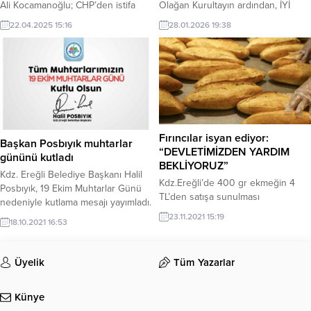
Ali Kocamanoğlu; CHP’den istifa
Olağan Kurultayın ardından, İYİ
eden meclis üyelerine sahip çıktı.
Parti Zonguldak İl Gençlik Kolları
22.04.2025 15:16
28.01.2026 19:38
Kdz.Ereğli Belediye Başkanı Halil
Başkanı Yiğitcan Yıldırım, başkentte
Posbıyık’a yüklendi.
bir dizi temas ve ziyarette bulundu.
Fırıncılar isyan ediyor:
Başkan Posbıyık muhtarlar
“DEVLETİMİZDEN YARDIM
gününü kutladı
BEKLİYORUZ”
Kdz. Ereğli Belediye Başkanı Halil
Kdz.Ereğli’de 400 gr ekmeğin 4
Posbıyık, 19 Ekim Muhtarlar Günü
TL’den satışa sunulması
nedeniyle kutlama mesajı yayımladı.
haberlerinin medya yansımasının
23.11.2021 15:19
18.10.2021 16:53
ardından Kdz.Ereğli’de faaliyet
gösteren fırıncılar ortak bir açıklama
yaparak; artan maliyetleri
Üyelik
Tüm Yazarlar
karşılayamadıklarını belirtti. Fırıncılar
adına açıklama yapan İstanbul
Ekmek Fırını Yönetim Kurulu
Künye
Başkanı Nurullah Uzun: “Un’a ve