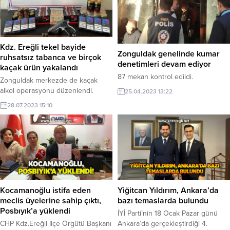
Kdz. Ereğli tekel bayide
Zonguldak genelinde kumar
ruhsatsız tabanca ve birçok
denetimleri devam ediyor
kaçak ürün yakalandı
87 mekan kontrol edildi.
Zonguldak merkezde de kaçak
alkol operasyonu düzenlendi.
25.04.2023 13:22
28.07.2023 15:10
Kocamanoğlu istifa eden
Yiğitcan Yıldırım, Ankara’da
meclis üyelerine sahip çıktı,
bazı temaslarda bulundu
Posbıyık’a yüklendi
İYİ Parti’nin 18 Ocak Pazar günü
CHP Kdz.Ereğli İlçe Örgütü Başkanı
Ankara’da gerçekleştirdiği 4.