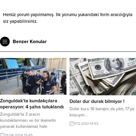
Henüz yorum yapılmamış. İlk yorumu yukarıdaki form aracılığıyla
siz yapabilirsiniz.
Benzer Konular
Zonguldak’ta kundakçılara
Dolar dur durak bilmiyor !
operasyon: 4 şahıs tutuklandı
Dolar kuru 16 barajını da yıktı, 17’ye
Zonguldak'ta 3 aracın
koşuyor…
kundaklanması ve bir ikametin
17.12.2021 14:53
yanarak kullanılamaz hale
gelmesinin sorumluları İstanbul'da
28.08.2024 15:45