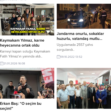
faaliyet gösteren tefeciler çıktı.
Jandarma onurlu, sokaklar
huzurlu, vatandaş mutlu…
Kaymakam Yılmaz, karne
Uygulamada 2557 şahıs
heyecanına ortak oldu
sorgulandı..
Karneyi kapan soluğu Kaymakam
Fatih Yılmaz’ın yanında aldı..
09.10.2022 13:52
21.01.2026 16:08
Erkan Baş: “O seçim bu
seçim!”