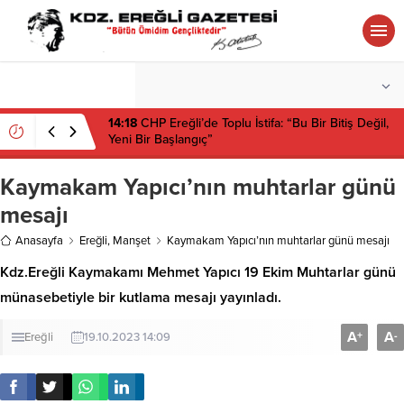
°C
ZONGULDAK
PARÇALI BULUTLU
14:18
CHP Ereğli’de Toplu İstifa: “Bu Bir Bitiş Değil,
Yeni Bir Başlangıç”
Kaymakam Yapıcı’nın muhtarlar günü
mesajı
Anasayfa
Ereğli
,
Manşet
Kaymakam Yapıcı’nın muhtarlar günü mesajı
Kdz.Ereğli Kaymakamı Mehmet Yapıcı 19 Ekim Muhtarlar günü
münasebetiyle bir kutlama mesajı yayınladı.
A
A
+
-
Ereğli
19.10.2023 14:09