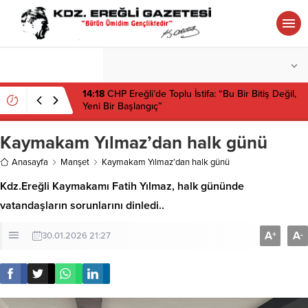
°C
ZONGULDAK
PARÇALI BULUTLU
14:18
CHP Ereğli’de Toplu İstifa: “Bu Bir Bitiş Değil,
Yeni Bir Başlangıç”
Kaymakam Yılmaz’dan halk günü
Anasayfa
Manşet
Kaymakam Yılmaz’dan halk günü
Kdz.Ereğli Kaymakamı Fatih Yılmaz, halk gününde
vatandaşların sorunlarını dinledi..
A
A
+
-
30.01.2026 21:27