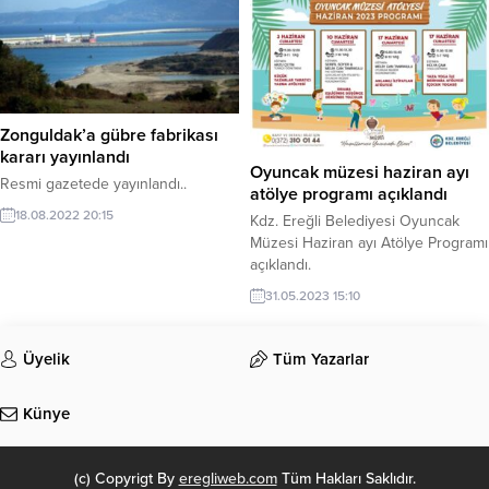
Zonguldak’a gübre fabrikası
kararı yayınlandı
Oyuncak müzesi haziran ayı
Resmi gazetede yayınlandı..
atölye programı açıklandı
18.08.2022 20:15
Kdz. Ereğli Belediyesi Oyuncak
Müzesi Haziran ayı Atölye Programı
açıklandı.
31.05.2023 15:10
Üyelik
Tüm Yazarlar
Künye
(c) Copyrigt By
eregliweb.com
Tüm Hakları Saklıdır.