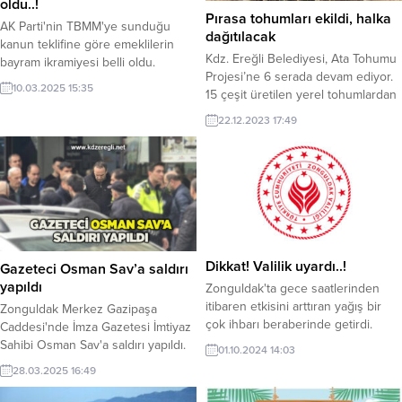
oldu..!
Pırasa tohumları ekildi, halka
AK Parti'nin TBMM'ye sunduğu
dağıtılacak
kanun teklifine göre emeklilerin
Kdz. Ereğli Belediyesi, Ata Tohumu
bayram ikramiyesi belli oldu.
Projesi’ne 6 serada devam ediyor.
10.03.2025 15:35
15 çeşit üretilen yerel tohumlardan
olan pırasa tohumlarının ekimi
22.12.2023 17:49
yapıldı, baharda halka dağıtılacak.
Dikkat! Valilik uyardı..!
Gazeteci Osman Sav’a saldırı
yapıldı
Zonguldak'ta gece saatlerinden
itibaren etkisini arttıran yağış bir
Zonguldak Merkez Gazipaşa
çok ihbarı beraberinde getirdi.
Caddesi'nde İmza Gazetesi İmtiyaz
Sahibi Osman Sav'a saldırı yapıldı.
01.10.2024 14:03
28.03.2025 16:49