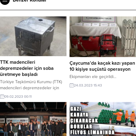
TTK madencileri
Çaycuma’da kaçak kazı yapan
depremzedeler için soba
10 kişiye suçüstü operasyon
üretmeye başladı
Ekipmanları ele geçirildi...
Türkiye Taşkömürü Kurumu (TTK)
24.03.2023 15:43
madencileri depremzedeler için
soba üretti.
09.02.2023 00:11