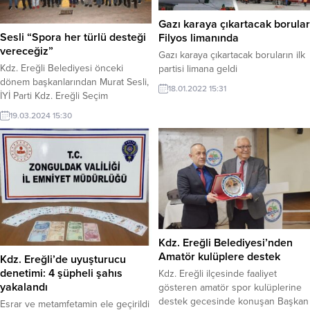
Gazı karaya çıkartacak borular
Sesli “Spora her türlü desteği
Filyos limanında
vereceğiz”
Gazı karaya çıkartacak boruların ilk
Kdz. Ereğli Belediyesi önceki
partisi limana geldi
dönem başkanlarından Murat Sesli,
18.01.2022 15:31
İYİ Parti Kdz. Ereğli Seçim
Bürosu’nda ilçedeki futbol
19.03.2024 15:30
antrenörleri ile iftar sofrasında bir
araya geldi. Sesli, sporculara ve
onları yetiştiren hocalarına her türlü
desteği vereceklerini söyledi.
Kdz. Ereğli Belediyesi’nden
Amatör kulüplere destek
Kdz. Ereğli’de uyuşturucu
denetimi: 4 şüpheli şahıs
Kdz. Ereğli ilçesinde faaliyet
yakalandı
gösteren amatör spor kulüplerine
destek gecesinde konuşan Başkan
Esrar ve metamfetamin ele geçirildi