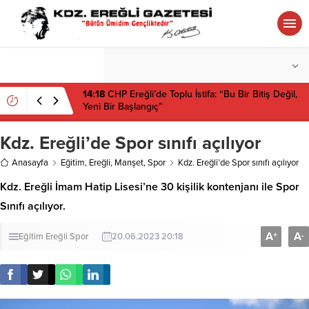
°C
ZONGULDAK
PARÇALI BULUTLU
14:18
CHP Ereğli’de Toplu İstifa: “Bu Bir Bitiş Değil,
Yeni Bir Başlangıç”
Kdz. Ereğli’de Spor sınıfı açılıyor
Anasayfa
Eğitim
,
Ereğli
,
Manşet
,
Spor
Kdz. Ereğli’de Spor sınıfı açılıyor
Kdz. Ereğli İmam Hatip Lisesi’ne 30 kişilik kontenjanı ile Spor
Sınıfı açılıyor.
A
A
+
-
Eğitim
Ereğli
Spor
20.06.2023 20:18