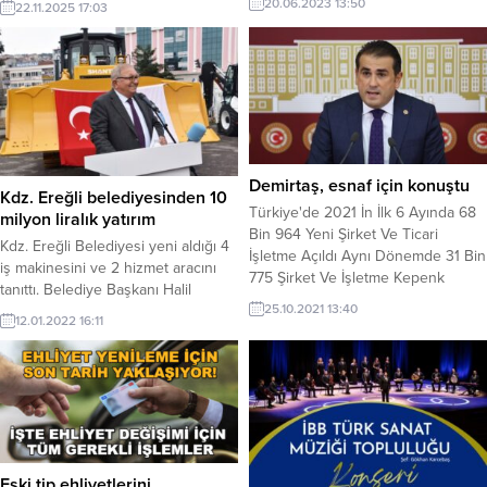
20.06.2023 13:50
22.11.2025 17:03
mitinglerinin 72’ncisi Zonguldak’ta
başladı. Madenci Anıtı önündeki
meydanda düzenlenen etkinliğe
çok sayıda yurttaş katıldı.
Katılımcılar, tutuklu belediye
başkanları lehine sloganlar atarken,
iktidarı istifaya davet etti.
Demirtaş, esnaf için konuştu
Kdz. Ereğli belediyesinden 10
Türkiye'de 2021 İn İlk 6 Ayında 68
milyon liralık yatırım
Bin 964 Yeni Şirket Ve Ticari
Kdz. Ereğli Belediyesi yeni aldığı 4
İşletme Açıldı Aynı Dönemde 31 Bin
iş makinesini ve 2 hizmet aracını
775 Şirket Ve İşletme Kepenk
tanıttı. Belediye Başkanı Halil
Kapattı
25.10.2021 13:40
Posbıyık, kent trafiğini rahatlatmak
12.01.2022 16:11
için alternatif yollara ihtiyaç
duyulduğunu belirterek; “Bunun
için 10 milyon TL yatırım yaparak 4
yeni iş makinesi ve 2 hizmet aracı
aldık, araç parkurumuzu
güçlendirdik. Yeni alternatif yollar
yapacağız, trafiği...
Eski tip ehliyetlerini