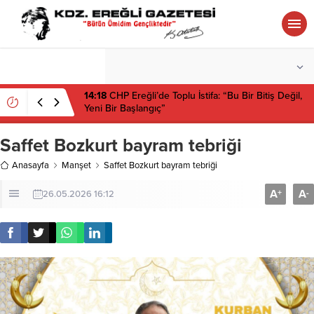
°C
ZONGULDAK
PARÇALI BULUTLU
14:18
CHP Ereğli’de Toplu İstifa: “Bu Bir Bitiş Değil,
Yeni Bir Başlangıç”
Saffet Bozkurt bayram tebriği
Anasayfa
Manşet
Saffet Bozkurt bayram tebriği
A
A
+
-
26.05.2026 16:12