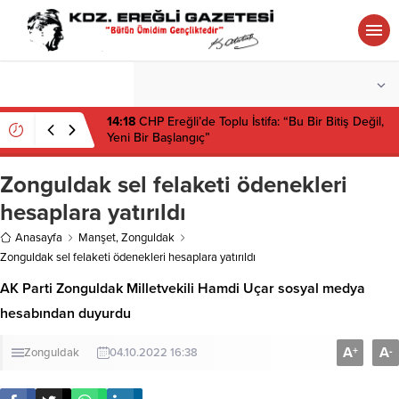
°C
ZONGULDAK
PARÇALI BULUTLU
14:18
CHP Ereğli’de Toplu İstifa: “Bu Bir Bitiş Değil,
Yeni Bir Başlangıç”
Zonguldak sel felaketi ödenekleri
hesaplara yatırıldı
Anasayfa
Manşet
,
Zonguldak
Zonguldak sel felaketi ödenekleri hesaplara yatırıldı
AK Parti Zonguldak Milletvekili Hamdi Uçar sosyal medya
hesabından duyurdu
A
A
+
-
Zonguldak
04.10.2022 16:38