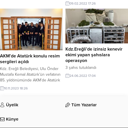
için menfez çalışmalarına başladı.
09.02.2022 17:26
Kepez Solak Yol Ayrımı bölgesinde
ise yeni kanalizasyon hattı yapılıyor.
Kdz.Ereğli’de izinsiz kenevir
ekimi yapan şahıslara
AKM’de Atatürk konulu resim
operasyon
sergileri açıldı
3 şahıs tutuklandı
Kdz. Ereğli Belediyesi, Ulu Önder
Mustafa Kemal Atatürk’ün vefatının
24.06.2022 17:04
85. yıldönümünde AKM’de Atatürk
konulu 2 resim sergisini
10.11.2023 18:26
sanatseverlerle buluşturdu. Başkan
Halil Posbıyık, Gazi Mustafa Kemal
Atatürk’ün bilim ve sanata çok
Üyelik
Tüm Yazarlar
önem verdiğini belirterek, “Kdz.
Ereğli olarak biz atamızın izindeyiz”
Künye
dedi.