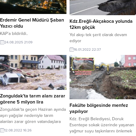
Erdemir Genel Müdürü Şaban
Kdz.Ereğli-Akçakoca yolunda
Yazıcı oldu
12km göçük
KAP’a bildirildi..
Yol akışı tek şerit olarak devam
ediyor
24.08.2025 21:09
16.01.2022 22:37
Zonguldak’ta tarım alanı zarar
görene 5 milyon lira
Fakülte bölgesinde menfez
Zonguldak’ta geçen Haziran ayında
yapılıyor
aşırı yağışlar nedeniyle tarım
Kdz. Ereğli Belediyesi, Doruk
alanları zarar gören vatandaşlara
Esentepe sokak üzerinde yaşanan
toplam 5 milyon lira ödenek
12.08.2022 16:26
yağmur suyu taşkınlarını önlemek
verilecek.