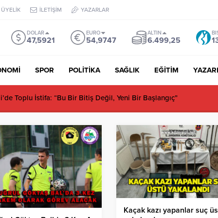
ÜYELİK
İLETİŞİM
YAZARLAR
DOLAR
EURO
ALTIN
BI
47,5921
54,9747
6.499,25
1
ONOMİ
SPOR
POLİTİKA
SAĞLIK
EĞİTİM
YAZAR
de Toplu İstifa: “Bu Bir Bitiş Değil, Yeni Bir Başlangıç”
Kaçak kazı yapanlar suç üs