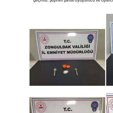
geçirildi. Şüpheli şahsa Uyuşturucu ve Uyarı