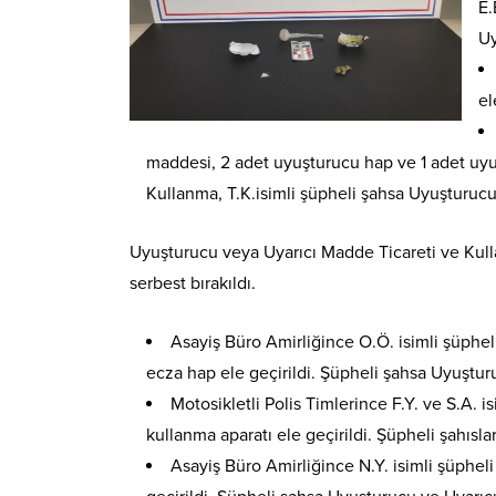
E.
Uy
el
maddesi, 2 adet uyuşturucu hap ve 1 adet uyuş
Kullanma, T.K.isimli şüpheli şahsa Uyuşturuc
Uyuşturucu veya Uyarıcı Madde Ticareti ve Kulla
serbest bırakıldı.
Asayiş Büro Amirliğince O.Ö. isimli şüphe
ecza hap ele geçirildi. Şüpheli şahsa Uyuştu
Motosikletli Polis Timlerince F.Y. ve S.A.
kullanma aparatı ele geçirildi. Şüpheli şahıs
Asayiş Büro Amirliğince N.Y. isimli şüphe