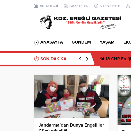
ASTROLOJİ
GAZETELER
SİTENE EKLE
ANASAYFA
GÜNDEM
YAŞAM
EK
SON DAKİKA
14:18
CHP Ereğli’
Jandarma’dan Dünya Engelliler