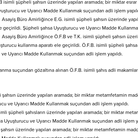
B isimli şüpheli şahsın üzerinde yapılan aramada; bir miktar esrar
uşturucu ve Uyarıcı Madde Kullanmak suçundan adli işlem yapıld
Asayiş Büro Amirliğince E.G. isimli şüpheli şahsın üzerinde ya
e geçirildi. Şüpheli şahsa Uyuşturucu ve Uyarıcı Madde Kullanma
Asayiş Büro Amirliğince Ö.F.B ve T.K. isimli şüpheli şahsın üz
turucu kullanma aparatı ele geçirildi. Ö.F.B. isimli şüpheli şah
u ve Uyarıcı Madde Kullanmak suçundan adli işlem yapıldı.
nma suçundan gözaltına alınan Ö.F.B. isimli şahıs adli makamlar
li şahsın üzerinde yapılan aramada; bir miktar metamfetamin madd
rucu ve Uyarıcı Madde Kullanmak suçundan adli işlem yapıldı.
 isimli şüpheli şahısların üzerinde yapılan aramada; bir miktar m
lara Uyuşturucu ve Uyarıcı Madde Kullanmak suçundan adli işlem y
li şahsın üzerinde yapılan aramada; bir miktar metamfetamin madd