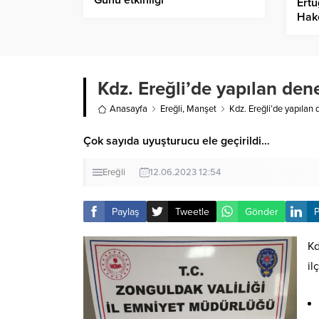
Günü etkinliği
Ertu
Hak
Kdz. Ereğli’de yapılan den
Anasayfa
Ereğli
,
Manşet
Kdz. Ereğli’de yapılan
Çok sayıda uyuşturucu ele geçirildi…
Ereğli
12.06.2023 12:54
Paylaş
Tweetle
Gönder
P
Kd
il