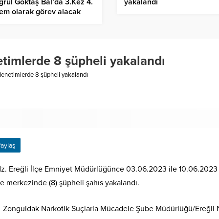
yakalandı
ğrul Göktaş Bal’da 3.Kez 4.
em olarak görev alacak
etimlerde 8 şüpheli yakalandı
 denetimlerde 8 şüpheli yakalandı
aylaş
z. Ereğli İlçe Emniyet Müdürlüğünce 03.06.2023 ile 10.06.2023
çe merkezinde (8) şüpheli şahıs yakalandı.
Zonguldak Narkotik Suçlarla Mücadele Şube Müdürlüğü/Ereğli N