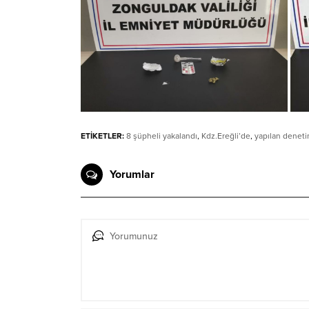
ETİKETLER:
8 şüpheli yakalandı
,
Kdz.Ereğli’de
,
yapılan denet
Yorumlar