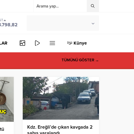
ST
°C
ZONGULDAK
3.798,82
PARÇALI BULUTLU
LAR
Künye
TÜMÜNÜ GÖSTER →
Kdz. Ereğli’de çıkan kavgada 2
tü
şahıs yaralandı