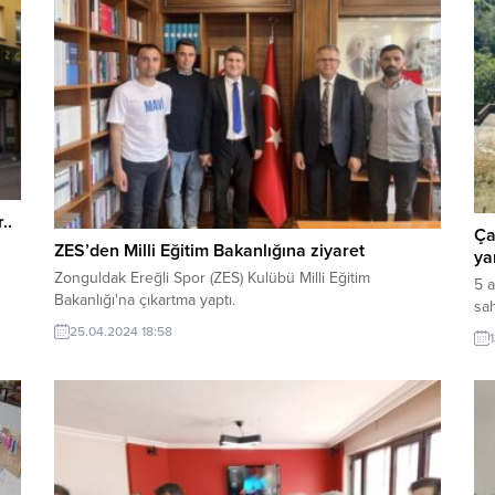
..
Ça
ZES’den Milli Eğitim Bakanlığına ziyaret
ya
Zonguldak Ereğli Spor (ZES) Kulübü Milli Eğitim
5 
Bakanlığı'na çıkartma yaptı.
sah
25.04.2024 18:58