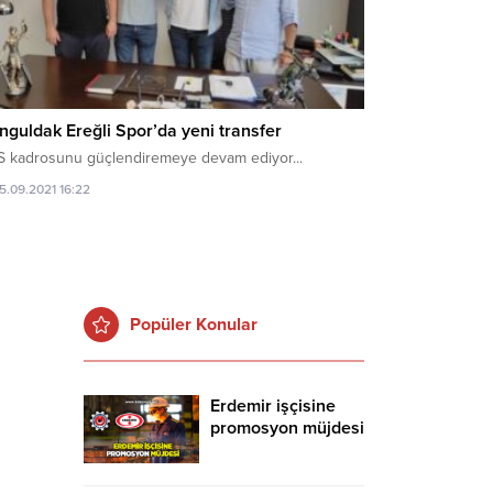
nguldak Ereğli Spor’da yeni transfer
S kadrosunu güçlendiremeye devam ediyor...
15.09.2021 16:22
Popüler Konular
Erdemir işçisine
promosyon müjdesi