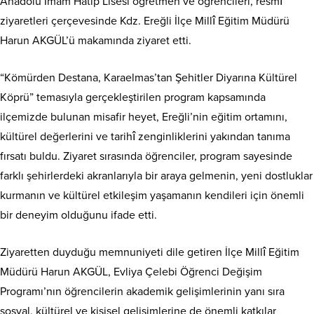
Anadolu İmam Hatip Lisesi öğretmen ve öğrencileri, resmî
ziyaretleri çerçevesinde Kdz. Ereğli İlçe Millî Eğitim Müdürü
Harun AKGÜL’ü makamında ziyaret etti.
“Kömürden Destana, Karaelmas’tan Şehitler Diyarına Kültürel
Köprü” temasıyla gerçekleştirilen program kapsamında
ilçemizde bulunan misafir heyet, Ereğli’nin eğitim ortamını,
kültürel değerlerini ve tarihî zenginliklerini yakından tanıma
fırsatı buldu. Ziyaret sırasında öğrenciler, program sayesinde
farklı şehirlerdeki akranlarıyla bir araya gelmenin, yeni dostluklar
kurmanın ve kültürel etkileşim yaşamanın kendileri için önemli
bir deneyim olduğunu ifade etti.
Ziyaretten duyduğu memnuniyeti dile getiren İlçe Millî Eğitim
Müdürü Harun AKGÜL, Evliya Çelebi Öğrenci Değişim
Programı’nın öğrencilerin akademik gelişimlerinin yanı sıra
sosyal, kültürel ve kişisel gelişimlerine de önemli katkılar