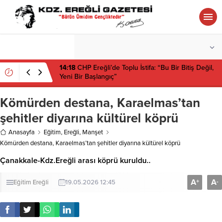
°C
ZONGULDAK
AZ BULUTLU
14:18
CHP Ereğli’de Toplu İstifa: “Bu Bir Bitiş Değil,
Yeni Bir Başlangıç”
Kömürden destana, Karaelmas’tan
şehitler diyarına kültürel köprü
Anasayfa
Eğitim
,
Ereğli
,
Manşet
Kömürden destana, Karaelmas’tan şehitler diyarına kültürel köprü
Çanakkale-Kdz.Ereğli arası köprü kuruldu..
A
A
+
-
Eğitim
Ereğli
19.05.2026 12:45