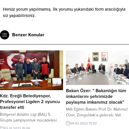
Henüz yorum yapılmamış. İlk yorumu yukarıdaki form aracılığıyla
siz yapabilirsiniz.
Benzer Konular
Bakan Özer: ” Bakanlığın tüm
Kdz. Ereğli Belediyespor,
imkanlarını şehrimizde
Profesyonel Ligden 2 oyuncu
paylaşma imkanımız olacak”
transfer etti
Milli Eğitim Bakanı Prof. Dr. Mahmut
Bölgesel Amatör Ligi (BAL) 5.
Özer, Zonguldak'a gelerek; Vali
Grupta şampiyonluk mücadelesi
Mustafa Tutulmaz'ı ziyaret etti.
04.02.2022 15:33
veren Kdz. Ereğli Belediyespor
Ardından Zonguldak İl Eğitim
03.01.2023 15:09