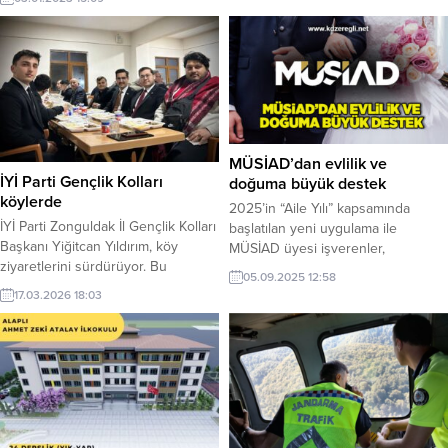
devre arasında kadrosuna 2 yeni
Müdürlüğü tarafından düzenlenen
takviye yaptı. Belediye Başkanı ve
değerlendirme toplantısına katıldı.
Kulüp Başkanı Halil Posbıyık,
profesyonel ligden transfer edilen
kaleci Ersel Çetinkaya ve stoper
Yusuf Orhan ile sözleşme imzaladı.
MÜSİAD’dan evlilik ve
İYİ Parti Gençlik Kolları
doğuma büyük destek
köylerde
2025’in “Aile Yılı” kapsamında
İYİ Parti Zonguldak İl Gençlik Kolları
başlatılan yeni uygulama ile
Başkanı Yiğitcan Yıldırım, köy
MÜSİAD üyesi işverenler,
ziyaretlerini sürdürüyor. Bu
evlenecek çalışanlarına 3, çocuk
05.09.2025 12:58
kapsamda Ereğli ilçesi Şamlar Köyü
sahibi olacak çalışanlarına ise 2 net
17.03.2026 18:03
Manaşlı Mahallesi’nde, Gençlik
asgari ücret hibe desteği verecek.
Kollarına yeni katılan Mustafa
Projeden 300 bini aşkın çalışanın
Karakaya’nın ailesi tarafından
faydalanması bekleniyor.
düzenlenen iftar programına
gençlik kolları yöneticileri katıldı.