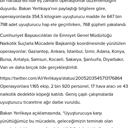
bir haftada 65 ilde eş zamanlı operasyonlar düzenlendiğini
duyurdu. Bakan Yerlikaya’nın paylaştığı bilgilere göre,
operasyonlarda 354,5 kilogram uyuşturucu madde ile 647 bin
798 adet uyuşturucu hap ele geçirilirken, 768 şüpheli yakalandı.
Cumhuriyet Başsavcılıkları ile Emniyet Genel Müdürlüğü
Narkotik Suçlarla Mücadele Başkanlığı koordinesinde yürütülen
operasyonlar; Gaziantep, Ankara, İstanbul, İzmir, Adana, Konya,
Bursa, Antalya, Samsun, Kocaeli, Sakarya, Şanlıurfa, Diyarbakır,
Van ve daha birçok ilde gerçekleştirildi.
https://twitter.com/AliYerlikaya/status/2005203545713176864
Operasyonlara 1.165 ekip, 2 bin 920 personel, 17 hava aracı ve 43
narkotik dedektör köpeği katıldı. Geniş çaplı çalışmalarda
uyuşturucu ticaretine ağır darbe vuruldu.
Bakan Yerlikaya açıklamasında, “Uyuşturucuya karşı
yürüttüğümüz bu mücadele, geleceğimizin teminatı olan