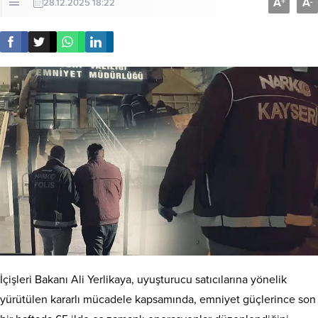
A
A
+
-
28.12.2025 18:22
İçişleri Bakanı Ali Yerlikaya, uyuşturucu satıcılarına yönelik
yürütülen kararlı mücadele kapsamında, emniyet güçlerince son