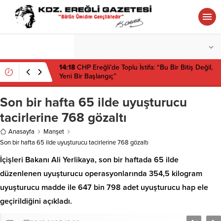
°C
ZONGULDAK
PARÇALI BULUTLU
14:18
CHP Ereğli’de Toplu İstifa: “Bu Bir Bitiş Değil,
Yeni Bir Başlangıç”
Son bir hafta 65 ilde uyuşturucu
tacirlerine 768 gözaltı
Anasayfa
Manşet
Son bir hafta 65 ilde uyuşturucu tacirlerine 768 gözaltı
İçişleri Bakanı Ali Yerlikaya, son bir haftada 65 ilde
düzenlenen uyuşturucu operasyonlarında 354,5 kilogram
uyuşturucu madde ile 647 bin 798 adet uyuşturucu hap ele
geçirildiğini açıkladı.