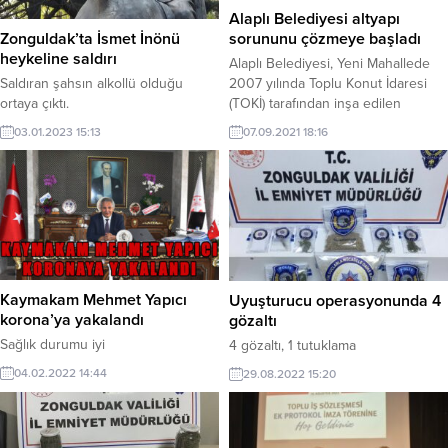
Alaplı Belediyesi altyapı
Zonguldak’ta İsmet İnönü
sorununu çözmeye başladı
heykeline saldırı
Alaplı Belediyesi, Yeni Mahallede
Saldıran şahsın alkollü olduğu
2007 yılında Toplu Konut İdaresi
ortaya çıktı.
(TOKİ) tarafından inşa edilen
konutların altyapı sorununu kökten
03.01.2023 15:13
07.09.2021 18:16
çözülüyor. Yapılan altyapı
kazılarında konutların kanalizasyon
ve yağmur sularını taşıyan ana hat
borularının ezildiği ve hatalı
döşendiği tespit edilmesi üzerine
çalışmalara hemen başlayan
ekipler, eski hattı sökerek yeni hat
döşeme çalışmalarını sürdürüyor.
Kaymakam Mehmet Yapıcı
Uyuşturucu operasyonunda 4
korona’ya yakalandı
gözaltı
Sağlık durumu iyi
4 gözaltı, 1 tutuklama
04.02.2022 14:44
29.08.2022 15:20