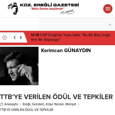
°C
ZONGULDAK
PARÇALI BULUTLU
14:18
CHP Ereğli’de Toplu İstifa: “Bu Bir Bitiş Değil,
Yeni Bir Başlangıç”
Kerimcan GÜNAYDIN
TTB’YE VERİLEN ÖDÜL VE TEPKİLER
Anasayfa
Ereğli
,
Gündem
,
Köşe Yazıları
,
Manşet
TTB’YE VERİLEN ÖDÜL VE TEPKİLER