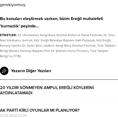
gerekiyormuş.
Bu konuları eleştirmek varken, bizim Ereğli muhalefeti
‘kurnazlık’ peşinde…
ETİKETLER:
22. Uluslararası Sevgi Barış Dostluk Kültür ve Sanat Festivali
,
Dr. Onur
Naci Karahancı
,
festival
,
Kdz. Ereğli Belediye Başkanı Halil Posbııyık
,
Kdz.Ereğli
,
Konsey Üyeleri Dr. Aydın Şirin
,
sbdfest
,
Sevgi Barış Dostluk Festivali
,
Türk Tabipler
Birliği Merkez Konseyi Başkanı Prof. Dr. Şebnem Korur Fincancı
,
Türk Tabipler
Birliği’ne (TTB)
Yazarın Diğer Yazıları
20 YILDIR SÖNMEYEN AMPUL EREĞLİ KÖYLERİNİ
AYDINLATAMADI
04.12.2021 21:56
AK PARTİ KİRLİ OYUNLAR MI PLANLIYOR?
21.03.2024 22:09