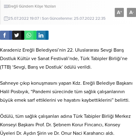
Ereğli
Gündem
Köşe Yazıları
A
A
+
-
25.07.2022 19:07 | Son Güncellenme: 25.07.2022 22:35
Karadeniz Ereğli Belediyesi’nin 22. Uluslararası Sevgi Barış
Dostluk Kültür ve Sanat Festivali’nde, Türk Tabipler Birliği’ne
(TTB) ‘Sevgi, Barış ve Dostluk’ ödülü verildi.
​Sahneye çıkıp konuşmasını yapan Kdz. Ereğli Belediye Başkanı
Halil Posbıyık, “Pandemi sürecinde tüm sağlık çalışanlarının
büyük emek sarf ettiklerini ve hayatını kaybettiklerini” belirtti.
Ödülü, tüm sağlık çalışanları adına Türk Tabipler Birliği Merkez
Konseyi Başkanı Prof. Dr. Şebnem Korur Fincancı, Konsey
Üyeleri Dr. Aydın Şirin ve Dr. Onur Naci Karahancı aldı.