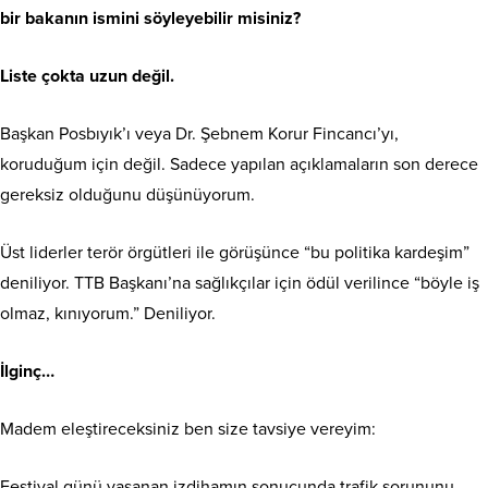
bir bakanın ismini söyleyebilir misiniz?
Liste çokta uzun değil.
Başkan Posbıyık’ı veya Dr. Şebnem Korur Fincancı’yı,
koruduğum için değil. Sadece yapılan açıklamaların son derece
gereksiz olduğunu düşünüyorum.
Üst liderler terör örgütleri ile görüşünce “bu politika kardeşim”
deniliyor. TTB Başkanı’na sağlıkçılar için ödül verilince “böyle iş
olmaz, kınıyorum.” Deniliyor.
İlginç…
Madem eleştireceksiniz ben size tavsiye vereyim:
Festival günü yaşanan izdihamın sonucunda trafik sorununu