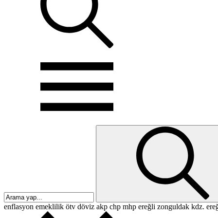
enflasyon
emeklilik
ötv
döviz
akp
chp
mhp
ereğli
zonguldak
kdz. ereğ