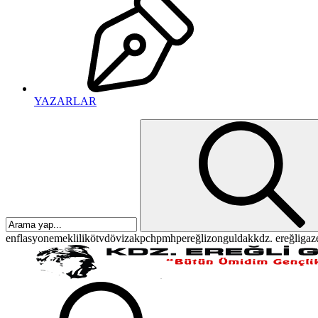
YAZARLAR
enflasyon
emeklilik
ötv
döviz
akp
chp
mhp
ereğli
zonguldak
kdz. ereğli
gaz