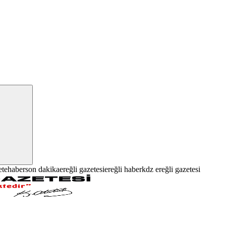
ete
haber
son dakika
ereğli gazetesi
ereğli haber
kdz ereğli gazetesi