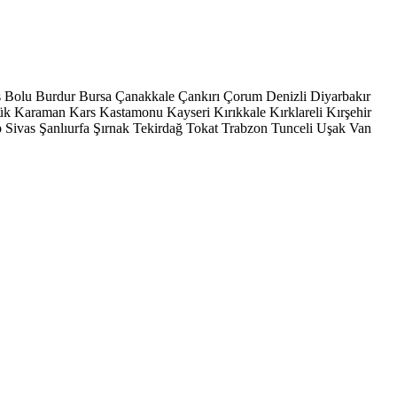
s
Bolu
Burdur
Bursa
Çanakkale
Çankırı
Çorum
Denizli
Diyarbakır
ük
Karaman
Kars
Kastamonu
Kayseri
Kırıkkale
Kırklareli
Kırşehir
p
Sivas
Şanlıurfa
Şırnak
Tekirdağ
Tokat
Trabzon
Tunceli
Uşak
Van