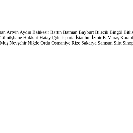
han
Artvin
Aydın
Balıkesir
Bartın
Batman
Bayburt
Bilecik
Bingöl
Bitli
Gümüşhane
Hakkari
Hatay
Iğdır
Isparta
İstanbul
İzmir
K.Maraş
Karab
Muş
Nevşehir
Niğde
Ordu
Osmaniye
Rize
Sakarya
Samsun
Siirt
Sino