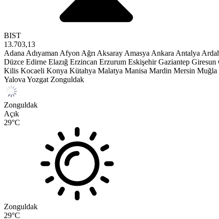
BIST
13.703,13
Adana
Adıyaman
Afyon
Ağrı
Aksaray
Amasya
Ankara
Antalya
Arda
Düzce
Edirne
Elazığ
Erzincan
Erzurum
Eskişehir
Gaziantep
Giresun
Kilis
Kocaeli
Konya
Kütahya
Malatya
Manisa
Mardin
Mersin
Muğla
Yalova
Yozgat
Zonguldak
Zonguldak
Açık
29
°C
Zonguldak
29
°C