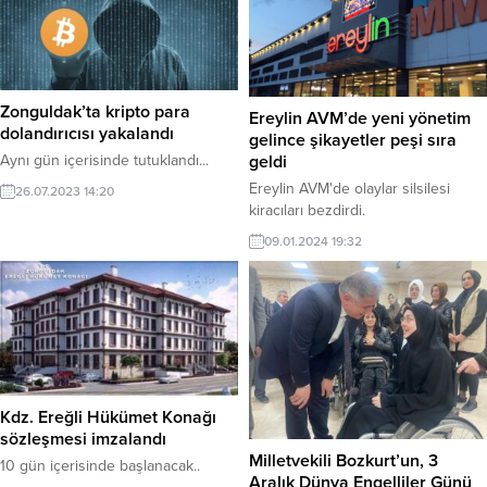
olarak biliyoruz. Öncelikle
çileğimizin tarihine bakarsak
Ereğli’de çilek üretimi Kurtuluş
Savaşı’nın yıllarında başladığı iddia
ediliyor. Osmanlı döneminde (14.
Zonguldak’ta kripto para
Y.Y – 1922) Ereğli’de çilek üretimi...
Ereylin AVM’de yeni yönetim
dolandırıcısı yakalandı
gelince şikayetler peşi sıra
Aynı gün içerisinde tutuklandı...
geldi
Ereylin AVM'de olaylar silsilesi
26.07.2023 14:20
kiracıları bezdirdi.
09.01.2024 19:32
Kdz. Ereğli Hükümet Konağı
sözleşmesi imzalandı
Milletvekili Bozkurt’un, 3
10 gün içerisinde başlanacak..
Aralık Dünya Engelliler Günü