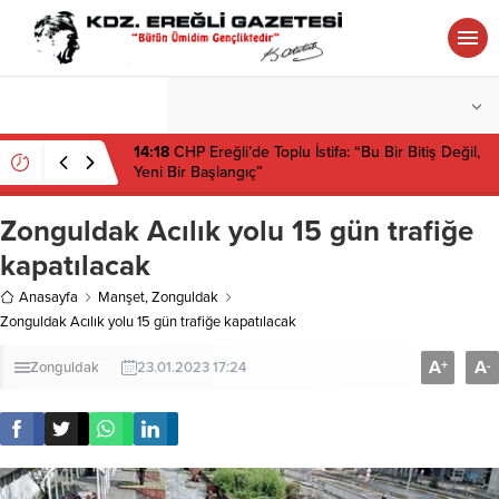
°C
ZONGULDAK
PARÇALI BULUTLU
14:18
CHP Ereğli’de Toplu İstifa: “Bu Bir Bitiş Değil,
Yeni Bir Başlangıç”
Zonguldak Acılık yolu 15 gün trafiğe
kapatılacak
Anasayfa
Manşet
,
Zonguldak
Zonguldak Acılık yolu 15 gün trafiğe kapatılacak
A
A
+
-
Zonguldak
23.01.2023 17:24