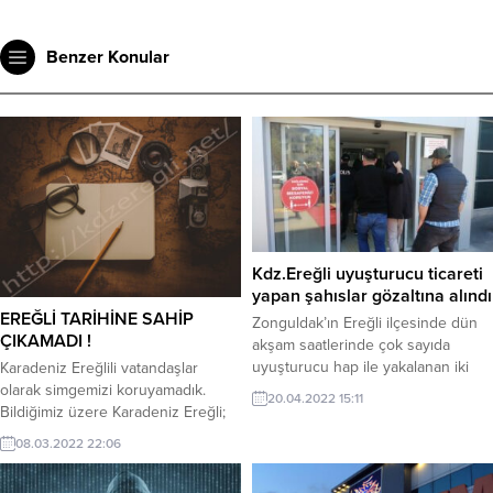
Benzer Konular
Kdz.Ereğli uyuşturucu ticareti
yapan şahıslar gözaltına alındı
EREĞLİ TARİHİNE SAHİP
Zonguldak’ın Ereğli ilçesinde dün
ÇIKAMADI !
akşam saatlerinde çok sayıda
uyuşturucu hap ile yakalanan iki
Karadeniz Ereğlili vatandaşlar
şahıs bugün öğle saatlerinde
olarak simgemizi koruyamadık.
20.04.2022 15:11
Adliye’ye sevk edildi.
Bildiğimiz üzere Karadeniz Ereğli;
çileği, çeliği ve kömürü ile anılır.
08.03.2022 22:06
Fakat Ereğli’ye ait olan Ereğli
çileğini 20 yıldır Osmanlı çileği