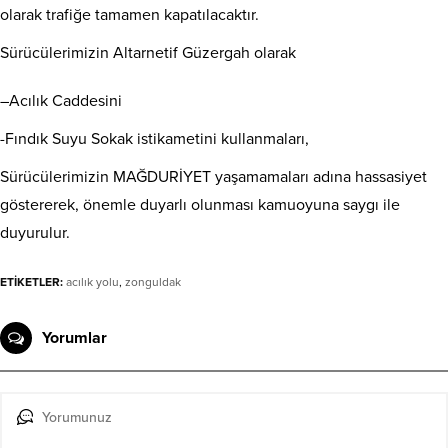
olarak
trafiğe tamamen kapatılacaktır.
Sürücülerimizin Altarnetif Güzergah olarak
–
Acılık Caddesini
-Fındık Suyu Sokak
istikametini kullanmaları,
​Sürücülerimizin
MAĞDURİYET
yaşamamaları adına hassasiyet
göstererek, önemle duyarlı olunması kamuoyuna saygı ile
duyurulur.
ETİKETLER:
acılık yolu
,
zonguldak
Yorumlar