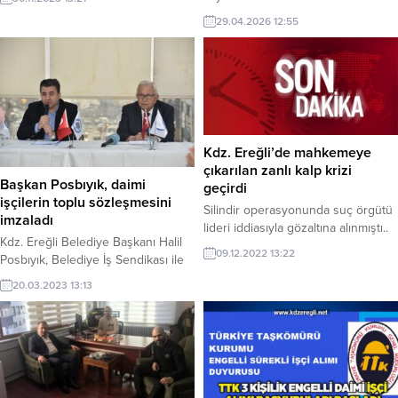
29.04.2026 12:55
Kdz. Ereğli’de mahkemeye
çıkarılan zanlı kalp krizi
Başkan Posbıyık, daimi
geçirdi
işçilerin toplu sözleşmesini
Silindir operasyonunda suç örgütü
imzaladı
lideri iddiasıyla gözaltına alınmıştı..
Kdz. Ereğli Belediye Başkanı Halil
09.12.2022 13:22
Posbıyık, Belediye İş Sendikası ile
belediyede çalışan 84 daimi işçiyi
20.03.2023 13:13
ilgilendiren toplu sözleşmeyi
imzaladı. Her zaman emekten yana
tavır aldığını belirten Başkan
Posbıyık; “Daimi işçilerimize yüzde
32 zam yaptık. Sosyal haklarda da
yüzde 150’e varan oranlarda artış