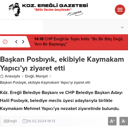
°C
ZONGULDAK
HAFIF YAĞMURLU
14:18
CHP Ereğli’de Toplu İstifa: “Bu Bir Bitiş Değil,
Yeni Bir Başlangıç”
Başkan Posbıyık, ekibiyle Kaymakam
Yapıcı’yı ziyaret etti
Anasayfa
Ereğli
,
Manşet
Başkan Posbıyık, ekibiyle Kaymakam Yapıcı’yı ziyaret etti
Kdz. Ereğli Belediye Başkanı ve CHP Belediye Başkan Adayı
Halil Posbıyık, belediye meclis üyesi adaylarıyla birlikte
Kaymakam Mehmet Yapıcı’ya nezaket ziyaretinde bulundu.
A
A
+
-
Ereğli
26.02.2024 18:13