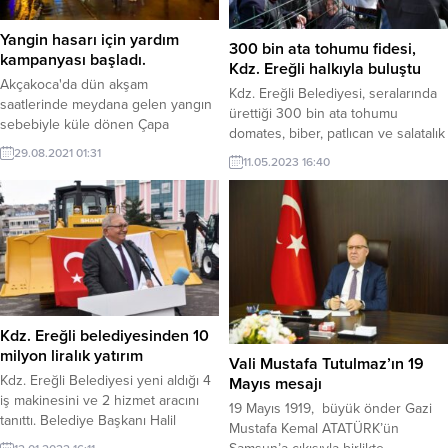
Yangin hasarı için yardım
300 bin ata tohumu fidesi,
kampanyası başladı.
Kdz. Ereğli halkıyla buluştu
Akçakoca'da dün akşam
Kdz. Ereğli Belediyesi, seralarında
saatlerinde meydana gelen yangın
ürettiği 300 bin ata tohumu
sebebiyle küle dönen Çapa
domates, biber, patlıcan ve salatalık
Restoran ve Lal Kafe işletmelerinin
fidesini ücretsiz halka dağıttı.
29.08.2021 01:31
11.05.2023 16:40
sahiplerine destek olmak için
Belediye Başkanı Halil Posbıyık,
yardım kampanyası başlatıldı.
“Sizden tek ricamız, bu fidelerden
aldığınız ürünlerin sonrasında
tohumlarını çoğaltın ve lütfen
komşularınıza, dostlarınıza verin,
çevrenizle paylaşın. Bu bizim milli
görevimiz” dedi.
Kdz. Ereğli belediyesinden 10
milyon liralık yatırım
Vali Mustafa Tutulmaz’ın 19
Kdz. Ereğli Belediyesi yeni aldığı 4
Mayıs mesajı
iş makinesini ve 2 hizmet aracını
19 Mayıs 1919, büyük önder Gazi
tanıttı. Belediye Başkanı Halil
Mustafa Kemal ATATÜRK’ün
Posbıyık, kent trafiğini rahatlatmak