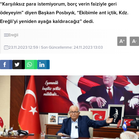
“Karşılıksız para istemiyorum, borç verin faiziyle geri
ödeyeyim” diyen Başkan Posbıyık, “Ekibimle ant içtik, Kdz.
Ereğli’yi yeniden ayağa kaldıracağız” dedi.
Ereğli
A
A
+
-
23.11.2023 12:59 | Son Güncellenme: 24.11.2023 13:03