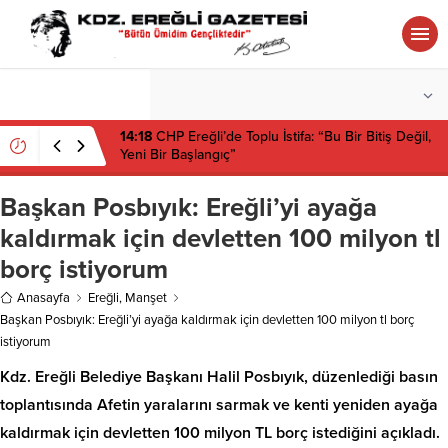
°C
ZONGULDAK
AZ BULUTLU
14:18
CHP Ereğli’de Toplu İstifa: “Bu Bir Bitiş Değil,
Yeni Bir Başlangıç”
Başkan Posbıyık: Ereğli’yi ayağa
kaldırmak için devletten 100 milyon tl
borç istiyorum
Anasayfa
Ereğli
,
Manşet
Başkan Posbıyık: Ereğli’yi ayağa kaldırmak için devletten 100 milyon tl borç
istiyorum
Kdz. Ereğli Belediye Başkanı Halil Posbıyık, düzenlediği basın
toplantısında Afetin yaralarını sarmak ve kenti yeniden ayağa
kaldırmak için devletten 100 milyon TL borç istediğini açıkladı.