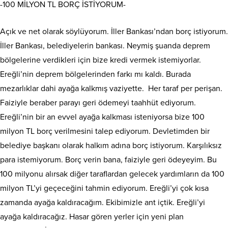
-100 MİLYON TL BORÇ İSTİYORUM-
Açık ve net olarak söylüyorum. İller Bankası’ndan borç istiyorum.
İller Bankası, belediyelerin bankası. Neymiş şuanda deprem
bölgelerine verdikleri için bize kredi vermek istemiyorlar.
Ereğli’nin deprem bölgelerinden farkı mı kaldı. Burada
mezarlıklar dahi ayağa kalkmış vaziyette. Her taraf per perişan.
Faiziyle beraber parayı geri ödemeyi taahhüt ediyorum.
Ereğli’nin bir an evvel ayağa kalkması isteniyorsa bize 100
milyon TL borç verilmesini talep ediyorum. Devletimden bir
belediye başkanı olarak halkım adına borç istiyorum. Karşılıksız
para istemiyorum. Borç verin bana, faiziyle geri ödeyeyim. Bu
100 milyonu alırsak diğer taraflardan gelecek yardımların da 100
milyon TL’yi geçeceğini tahmin ediyorum. Ereğli’yi çok kısa
zamanda ayağa kaldıracağım. Ekibimizle ant içtik. Ereğli’yi
ayağa kaldıracağız. Hasar gören yerler için yeni plan