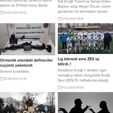
Mustafa Demirtaş, binlerce kişinin
Kdz.Ereğli Ticaret ve Sanayi Odası
katılımı ile İYİ Parti Gülüç Belde
Başkan adayı Niyazi Özcan, seçim
Başkanlığı ve Seçim Bürosu’nun
gezilerine hız kesmeden devam
14.02.2024 18:30
açılışını yaparak seçim startını verdi.
ediyor.
27.09.2022 18:16
Demirtaş, hakkında ortaya atılan
iddiaların iftira olduğunu belirterek,
yargı önünde hepsinin hesabını
soracağını söyledi.
Lig bitmedi ama ZES işi
Ormanlık alandaki defineciler
bitirdi..!
suçüstü yakalandı
Karadeniz Ereğli 1. Amatör Ligin
Serbest bırakıldılar..
namağlup takımı Zonguldak Ereğli
26.08.2022 13:47
Spor (ZES) 13. haftada karşılaştığı
Ereğli Demirspor’u 3-2 mağlup
17.02.2024 19:06
ederek ligin bitimine 3 hafta kala
şampiyonluğunu ilan etti.