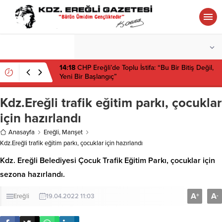
°C
ZONGULDAK
PARÇALI BULUTLU
14:18
CHP Ereğli’de Toplu İstifa: “Bu Bir Bitiş Değil,
Yeni Bir Başlangıç”
Kdz.Ereğli trafik eğitim parkı, çocuklar
için hazırlandı
Anasayfa
Ereğli
,
Manşet
Kdz.Ereğli trafik eğitim parkı, çocuklar için hazırlandı
Kdz. Ereğli Belediyesi Çocuk Trafik Eğitim Parkı, çocuklar için
sezona hazırlandı.
A
A
+
-
Ereğli
19.04.2022 11:03