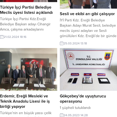
Türkiye İşçi Partisi Belediye
Meclis üyesi listesi açıklandı
Sesli ve ekibi arı gibi çalışıyor
Türkiye İşçi Partisi Kdz.Ereğli
İYİ Parti Kdz. Ereğli Belediye
Belediye Başkan adayı Cihangir
Başkan Adayı Murat Sesli, belediye
Amca, çalışma arkadaşlarını
meclis üyesi adayları ve Sesli
kamuoyuna sundu.
gönüllüleri Kdz. Ereğli’de bir günde
21.02.2024 18:16
5 mahallede birden seçim çalışması
25.03.2024 13:18
yaptı. Sabah saatlerinde Kışla’dan
seçim çalışmalarına başlayan Sesli
ve ekibi akşam saatlerinde ise
Hamzafakıhlı Mahallesi’nde seçim
çalışmasına devam etti.
Erdemir, Ereğli Mesleki ve
Gökçebey’de uyuşturucu
Teknik Anadolu Lisesi ile iş
operasyonu
birliği yapıyor
1 şüpheli tutuklandı
Türkiye’nin en büyük yassı çelik
24.05.2023 14:28