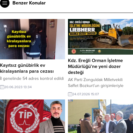
Benzer Konular
Kdz. Ereğli Orman İşletme
Kayıtsız günübirlik ev
Müdürlüğü’ne yeni dozer
kiralayanlara para cezası
desteği
İl genelinde 54 adres kontrol edildi
AK Parti Zonguldak Milletvekili
Saffet Bozkurt’un girişimleriyle
20.06.2023 13:34
Kdz.Ereğli Orman İşletme
24.07.2026 15:07
Müdürlüğünün işmakinesi parkuru
kuvvetleniyor