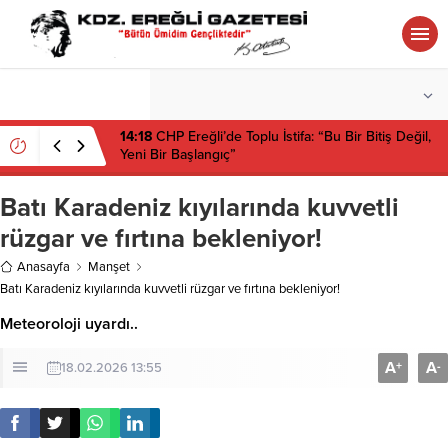
°C
ZONGULDAK
PARÇALI BULUTLU
14:18
CHP Ereğli’de Toplu İstifa: “Bu Bir Bitiş Değil,
Yeni Bir Başlangıç”
Batı Karadeniz kıyılarında kuvvetli
rüzgar ve fırtına bekleniyor!
Anasayfa
Manşet
Batı Karadeniz kıyılarında kuvvetli rüzgar ve fırtına bekleniyor!
Meteoroloji uyardı..
A
A
+
-
18.02.2026 13:55