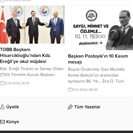
30.12.2023 20:47
TOBB Başkanı
Hisarcıklıoğlu’ndan Kdz.
Başkan Posbıyık’ın 10 Kasım
Ereğli’ye okul müjdesi
mesajı
Kdz. Ereğli Ticaret ve Sanayi Odası
Büyük Önderimiz Gazi Mustafa
(TSO) Yönetim Kurulu Başkanı
Kemal Atatürk’ün aramızdan
Arslan Keleş, Başkan Yardımcısı
ayrılışının 86. Yılı… Zira O, Türk
12.01.2022 16:01
Tasin Tanyıldız ve Genel Sekreter
milletinin bağımsızlık ve
10.11.2024 08:50
Gündüz Acar ile birlikte Türkiye
çağdaşlaşma mücadelesindeki
Odalar ve Borsalar Birliği Başkanı
idealleri, düşünceleri ve bize
(TOBB) Başkanı Rifat
kazandırdıkları ile daha nice yıllar
Üyelik
Tüm Yazarlar
Hisarcıklıoğlu’nu ziyaret etti.
aramızda olmaya devam edecek.
Onun ışığında birleşen Türk milleti
Künye
olarak, Atamızın en büyük emaneti
olan Cumhuriyetimize her yönüyle