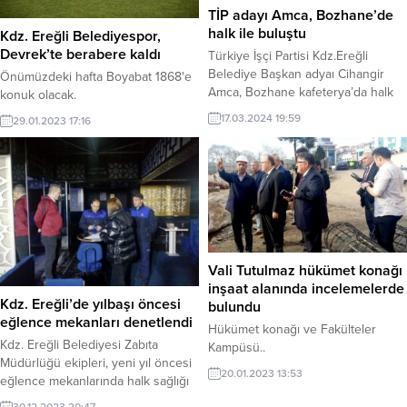
TİP adayı Amca, Bozhane’de
halk ile buluştu
Kdz. Ereğli Belediyespor,
Devrek’te berabere kaldı
Türkiye İşçi Partisi Kdz.Ereğli
Belediye Başkan adyaı Cihangir
Önümüzdeki hafta Boyabat 1868'e
Amca, Bozhane kafeterya’da halk
konuk olacak.
buluşması etkinliği gerçekleştirdi
17.03.2024 19:59
29.01.2023 17:16
Vali Tutulmaz hükümet konağı
inşaat alanında incelemelerde
Kdz. Ereğli’de yılbaşı öncesi
bulundu
eğlence mekanları denetlendi
Hükümet konağı ve Fakülteler
Kdz. Ereğli Belediyesi Zabıta
Kampüsü..
Müdürlüğü ekipleri, yeni yıl öncesi
20.01.2023 13:53
eğlence mekanlarında halk sağlığı
için denetimlerde bulundu.