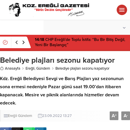
°C
ZONGULDAK
PARÇALI BULUTLU
14:18
CHP Ereğli’de Toplu İstifa: “Bu Bir Bitiş Değil,
Yeni Bir Başlangıç”
Belediye plajları sezonu kapatıyor
Anasayfa
Ereğli
,
Gündem
Belediye plajları sezonu kapatıyor
Kdz. Ereğli Belediyesi Sevgi ve Barış Plajları yaz sezonunun
sona ermesi nedeniyle Pazar günü saat 19.00’dan itibaren
kapanacak. Mesire ve piknik alanlarında hizmetler devam
edecek.
A
A
+
-
Ereğli
Gündem
23.09.2022 13:27