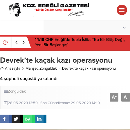
°C
ZONGULDAK
PARÇALI BULUTLU
14:18
CHP Ereğli’de Toplu İstifa: “Bu Bir Bitiş Değil,
Yeni Bir Başlangıç”
Devrek’te kaçak kazı operasyonu
Anasayfa
Manşet
,
Zonguldak
Devrek’te kaçak kazı operasyonu
4 şüpheli suçüstü yakalandı
Zonguldak
A
A
+
-
28.05.2023 13:50 | Son Güncellenme: 29.05.2023 14:10