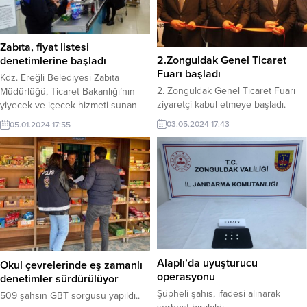
Zabıta, fiyat listesi
2.Zonguldak Genel Ticaret
denetimlerine başladı
Fuarı başladı
Kdz. Ereğli Belediyesi Zabıta
2. Zonguldak Genel Ticaret Fuarı
Müdürlüğü, Ticaret Bakanlığı’nın
ziyaretçi kabul etmeye başladı.
yiyecek ve içecek hizmeti sunan
işletmelerin tarife ve fiyat listelerini
03.05.2024 17:43
05.01.2024 17:55
görünür şekilde kafe ve
restoranların önüne koymasına
ilişkin yapılan düzenleme gereği
denetimlerine başladı. Zabıta
ekipleri ayrıca ulusal marketlerde
fiyat etiketi ve hijyen ile çarşı
merkezinde kaldırım işgallerine
yönelik denetimlerini sürdürüyor.
Alaplı’da uyuşturucu
Okul çevrelerinde eş zamanlı
operasyonu
denetimler sürdürülüyor
Şüpheli şahıs, ifadesi alınarak
509 şahsın GBT sorgusu yapıldı..