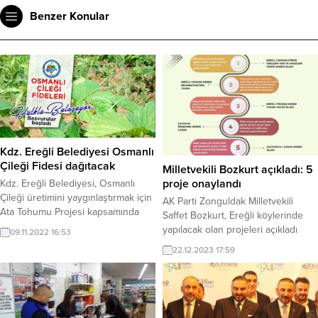
Benzer Konular
Kdz. Ereğli Belediyesi Osmanlı
Çileği Fidesi dağıtacak
Milletvekili Bozkurt açıkladı: 5
proje onaylandı
Kdz. Ereğli Belediyesi, Osmanlı
Çileği üretimini yaygınlaştırmak için
AK Parti Zonguldak Milletvekili
Ata Tohumu Projesi kapsamında
Saffet Bozkurt, Ereğli köylerinde
ürettiği 3 bin fideyi halka dağıtacak.
yapılacak olan projeleri açıkladı
09.11.2022 16:53
Başvurular 9-10-11 Kasım
22.12.2023 17:59
tarihlerinde Temizlik İşleri
Müdürlüğü Park ve Bahçeler
Birimi’ne dilekçe ile yapılacak.