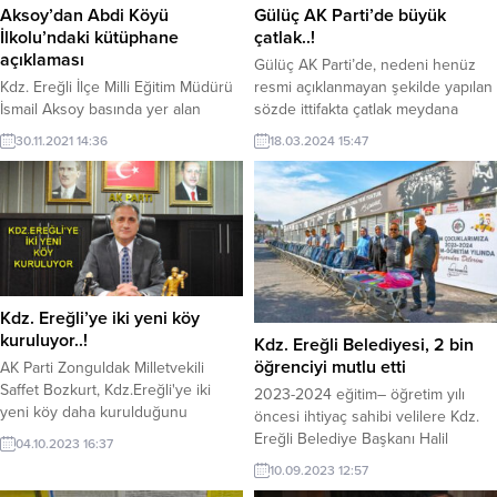
Aksoy’dan Abdi Köyü
Gülüç AK Parti’de büyük
İlkolu’ndaki kütüphane
çatlak..!
açıklaması
Gülüç AK Parti’de, nedeni henüz
Kdz. Ereğli İlçe Milli Eğitim Müdürü
resmi açıklanmayan şekilde yapılan
İsmail Aksoy basında yer alan
sözde ittifakta çatlak meydana
Ereğli Abdi Köyü İlkolu'ndaki
geldi.
30.11.2021 14:36
18.03.2024 15:47
kütüphane açılışıyla ilgili açıklama
yaptı.
Kdz. Ereğli’ye iki yeni köy
kuruluyor..!
Kdz. Ereğli Belediyesi, 2 bin
öğrenciyi mutlu etti
AK Parti Zonguldak Milletvekili
Saffet Bozkurt, Kdz.Ereğli'ye iki
2023-2024 eğitim– öğretim yılı
yeni köy daha kurulduğunu
öncesi ihtiyaç sahibi velilere Kdz.
belirterek; İçişleri Bakanlığından
Ereğli Belediye Başkanı Halil
04.10.2023 16:37
onay alındığını belirtti.
Posbıyık’tan destek geldi. 2 bin
10.09.2023 12:57
öğrencinin kırtasiye ihtiyaçları