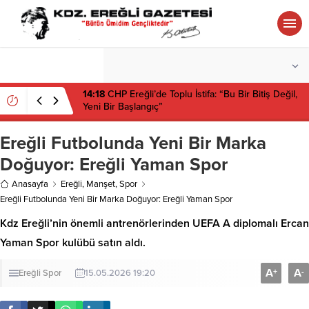
°C
ZONGULDAK
PARÇALI BULUTLU
14:18
CHP Ereğli’de Toplu İstifa: “Bu Bir Bitiş Değil,
Yeni Bir Başlangıç”
Ereğli Futbolunda Yeni Bir Marka
Doğuyor: Ereğli Yaman Spor
Anasayfa
Ereğli
,
Manşet
,
Spor
Ereğli Futbolunda Yeni Bir Marka Doğuyor: Ereğli Yaman Spor
Kdz Ereğli’nin önemli antrenörlerinden UEFA A diplomalı Ercan
Yaman Spor kulübü satın aldı.
A
A
+
-
Ereğli
Spor
15.05.2026 19:20