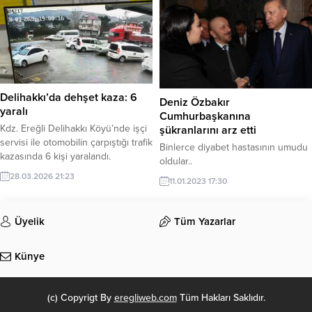
belediye tarafından karşılandı.
Delihakkı’da dehşet kaza: 6
Deniz Özbakır
yaralı
Cumhurbaşkanına
Kdz. Ereğli Delihakkı Köyü’nde işçi
şükranlarını arz etti
servisi ile otomobilin çarpıştığı trafik
Binlerce diyabet hastasının umudu
kazasında 6 kişi yaralandı.
oldular..
28.03.2026 21:23
11.01.2023 17:30
Üyelik
Tüm Yazarlar
Künye
(c) Copyrigt By
eregliweb.com
Tüm Hakları Saklıdır.