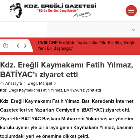
°C
ZONGULDAK
AZ BULUTLU
14:18
CHP Ereğli’de Toplu İstifa: “Bu Bir Bitiş Değil,
Yeni Bir Başlangıç”
Kdz. Ereğli Kaymakamı Fatih Yılmaz,
BATİYAC’ı ziyaret etti
Anasayfa
Ereğli
,
Manşet
Kdz. Ereğli Kaymakamı Fatih Yılmaz, BATİYAC’ı ziyaret etti
Kdz. Ereğli Kaymakamı Fatih Yılmaz, Batı Karadeniz İnternet
Gazetecileri ve Yazarları Cemiyeti’ni (BATİYAC) ziyaret etti.
Ziyarette BATİYAC Başkanı Muharrem Yokarıbaş ve yönetim
kurulu üyeleriyle bir araya gelen Kaymakam Yılmaz, basının
toplumdaki yeri ve önemine dikkat çekti.