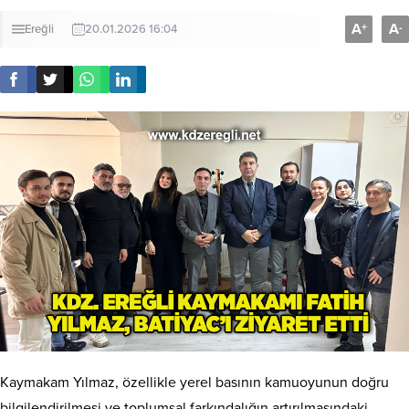
A
A
+
-
Ereğli
20.01.2026 16:04
Kaymakam Yılmaz, özellikle yerel basının kamuoyunun doğru
bilgilendirilmesi ve toplumsal farkındalığın artırılmasındaki