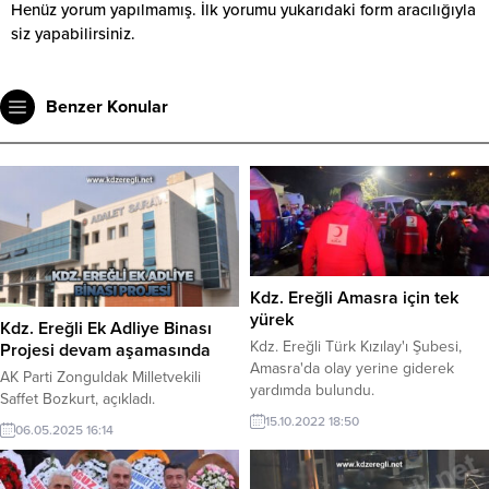
Henüz yorum yapılmamış. İlk yorumu yukarıdaki form aracılığıyla
siz yapabilirsiniz.
Benzer Konular
Kdz. Ereğli Amasra için tek
yürek
Kdz. Ereğli Ek Adliye Binası
Kdz. Ereğli Türk Kızılay'ı Şubesi,
Projesi devam aşamasında
Amasra'da olay yerine giderek
AK Parti Zonguldak Milletvekili
yardımda bulundu.
Saffet Bozkurt, açıkladı.
15.10.2022 18:50
06.05.2025 16:14