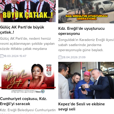
Gülüç AK Parti’de büyük
Kdz. Ereğli’de uyuşturucu
çatlak..!
operasyonu
Gülüç AK Parti’de, nedeni henüz
Zonguldak’ın Karadeniz Ereğli ilçesi
resmi açıklanmayan şekilde yapılan
sabah saatlerinde jandarma
sözde ittifakta çatlak meydana
operasyonuyla güne başladı.
geldi.
18.03.2024 15:47
28.04.2026 21:09
Cumhuriyet coşkusu, Kdz.
Ereğli’yi saracak
Kepez’de Sesli ve ekibine
sevgi seli
Kdz. Ereğli Belediyesi Cumhuriyetin