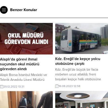
Benzer Konular
Kdz. Ereğli’de kepçe yolcu
Alaplı’da görevi ihmal
otobüsüne çarptı
suçundan okul müdürü
görevden alındı
Kdz. Ereğli’de büyük bir facia
nisbeten ucuz atlatıldı; freni
Alaplı Borsa İstanbul Mesleki ve
boşalan kepçe halk otobüsüne
Teknik Anadolu Lisesi Müdürü
çarptı…
Ertuğrul Yalınbaş Milli Eğitim
16.08.2023 12:58
20.12.2022 13:31
Bakanlığı tarafından ‘görevi
ihmal’den okul müdürlüğünden
alınarak Ereğli Mesleki Eğitim
Merkezine öğretmen olarak verildi.