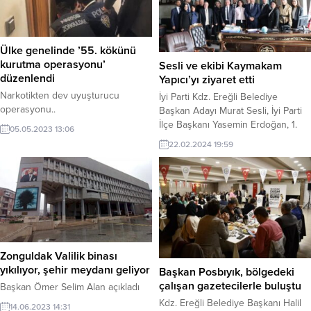
Ülke genelinde ’55. kökünü
kurutma operasyonu’
Sesli ve ekibi Kaymakam
düzenlendi
Yapıcı’yı ziyaret etti
Narkotikten dev uyuşturucu
İyi Parti Kdz. Ereğli Belediye
operasyonu..
Başkan Adayı Murat Sesli, İyi Parti
İlçe Başkanı Yasemin Erdoğan, 1.
05.05.2023 13:06
Sıra Belediye Meclis Üyesi Evrim
22.02.2024 19:59
Balbaloğlu ve Belediye Meclis
Üyeleri Kdz. Ereğli Kaymakamı
Mehmet Yapıcı’yı makamında
ziyaret etti. İyi Parti Kdz. Ereğli
Belediye Başkan Adayı Murat Sesli,
1. Sıra Belediye Meclis Üyesi Evrim
Balbaloğlu ve...
Zonguldak Valilik binası
yıkılıyor, şehir meydanı geliyor
Başkan Posbıyık, bölgedeki
çalışan gazetecilerle buluştu
Başkan Ömer Selim Alan açıkladı
Kdz. Ereğli Belediye Başkanı Halil
14.06.2023 14:31