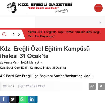
°C
ZONGULDAK
PARÇALI BULUTLU
14:18
CHP Ereğli’de Toplu İstifa: “Bu Bir Bitiş Değil,
Yeni Bir Başlangıç”
Kdz. Ereğli Özel Eğitim Kampüsü
ihalesi 31 Ocak’ta
Anasayfa
Ereğli
,
Manşet
Kdz. Ereğli Özel Eğitim Kampüsü ihalesi 31 Ocak’ta
AK Parti Kdz.Ereğli İlçe Başkanı Saffet Bozkurt açıkladı..
A
A
+
-
Ereğli
28.12.2022 13:29