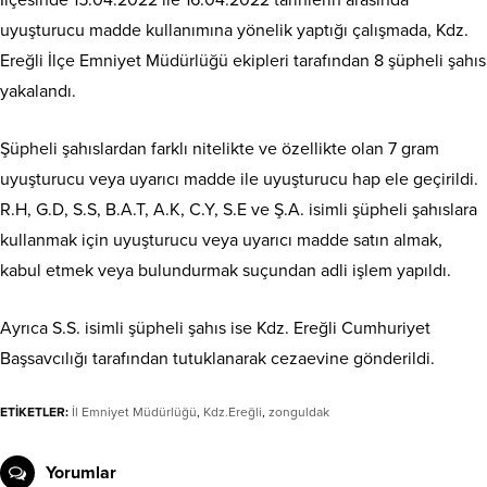
uyuşturucu madde kullanımına yönelik yaptığı çalışmada, Kdz.
Ereğli İlçe Emniyet Müdürlüğü ekipleri tarafından 8 şüpheli şahıs
yakalandı.
Şüpheli şahıslardan farklı nitelikte ve özellikte olan 7 gram
uyuşturucu veya uyarıcı madde ile uyuşturucu hap ele geçirildi.
R.H, G.D, S.S, B.A.T, A.K, C.Y, S.E ve Ş.A. isimli şüpheli şahıslara
kullanmak için uyuşturucu veya uyarıcı madde satın almak,
kabul etmek veya bulundurmak suçundan adli işlem yapıldı.
Ayrıca S.S. isimli şüpheli şahıs ise Kdz. Ereğli Cumhuriyet
Başsavcılığı tarafından tutuklanarak cezaevine gönderildi.
ETİKETLER:
İl Emniyet Müdürlüğü
,
Kdz.Ereğli
,
zonguldak
Yorumlar