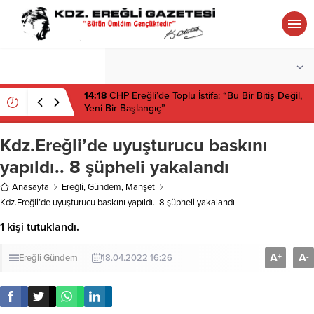
°C
ZONGULDAK
PARÇALI BULUTLU
14:18
CHP Ereğli’de Toplu İstifa: “Bu Bir Bitiş Değil,
Yeni Bir Başlangıç”
Kdz.Ereğli’de uyuşturucu baskını
yapıldı.. 8 şüpheli yakalandı
Anasayfa
Ereğli
,
Gündem
,
Manşet
Kdz.Ereğli’de uyuşturucu baskını yapıldı.. 8 şüpheli yakalandı
1 kişi tutuklandı.
A
A
+
-
Ereğli
Gündem
18.04.2022 16:26