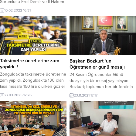
Sorumlusu Erol Demir ve İl Hakem
Kurulu’nun başarılı çalışmaları
10.02.2022 16:31
neticesinde Zonguldak iline bir çok
genç hakemin kazandırılmasının
meyveleri toplanmaya başladı.
Taksimetre ücretlerine zam
Başkan Bozkurt ‘un
yapıldı..!
Öğretmenler günü mesajı
Zonguldak’ta taksimetre ücretlerine
24 Kasım Öğretmenler Günü
zam yapıldı. Zonguldak’ta 130 olan
dolayısıyla bir mesaj yayımlayan
kısa mesafe 150 lira olurken gözler
Bozkurt; toplumun her bir ferdinin
Kdz. Ereğli’ye çevrildi.
fiziki, ruhi ve zihni gelişiminde
27.03.2025 17:26
23.11.2021 17:17
öğretmenlerin emek ve
gayretlerinin inkâr edilemeyeceğini
ifade etti.