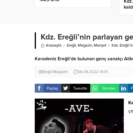
Kdz.
kald
Kdz. Ereğli’nin parlayan ge
Anasayfa
Ereğli
,
Magazin
,
Manşet
Kdz. Ereğli’n
Karadeniz Ereğli’de bulunan genç sanatçı Alib
Ereğli
Magazin
08.08.2022 19:41
Paylaş
Tweetle
Gönder
P
Ka
çe