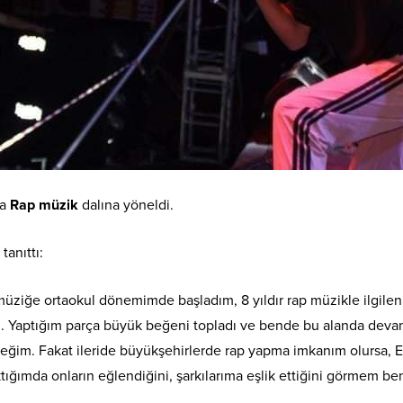
da
Rap müzik
dalına yöneldi.
tanıttı:
müziğe ortaokul dönemimde başladım, 8 yıldır rap müzikle ilgil
ldu. Yaptığım parça büyük beğeni topladı ve bende bu alanda de
ceğim. Fakat ileride büyükşehirlerde rap yapma imkanım olursa, 
ığımda onların eğlendiğini, şarkılarıma eşlik ettiğini görmem beni 