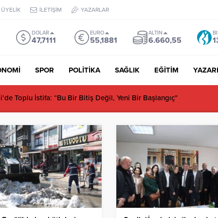
ÜYELİK
İLETİŞİM
YAZARLAR
DOLAR
EURO
ALTIN
B
47,7111
55,1881
6.660,55
1
ONOMİ
SPOR
POLİTİKA
SAĞLIK
EĞİTİM
YAZAR
de Toplu İstifa: “Bu Bir Bitiş Değil, Yeni Bir Başlangıç”