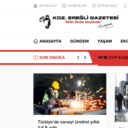
ASTROLOJİ
GAZETELER
SİTENE EKLE
ANASAYFA
GÜNDEM
YAŞAM
EK
SON DAKİKA
14:18
CHP Ereğli’
Türkiye’de sanayi üretimi yıllık
%4,5 arttı