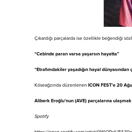
Çıkardığı parçalarda ise özellikle beğendiği sözler
“Cebinde paran varsa yaşarsın hayatta”
“Etrafımdakiler yaşadığın hayal dünyasından 
Köseağzında düzenlenen
ICON FEST’e 20 Ağus
Aliberk Eroğlu’nun (AVE) parçalarına ulaşmak 
Spotify
https://open.spotify.com/artist/0WjQRslUF