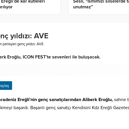
 Ereğli’de kar kütleleri
Sesli, “İsmimizi silselerde t
ırılıyor
unutmaz”
nç yıldızı: AVE
in parlayan genç yıldızı: AVE
erk Eroğlu, ICON FEST’te sevenleri ile buluşacak.
aylaş
radeniz Ereğli’nin genç sanatçılarından Aliberk Eroğlu,
sahne ba
kmeyi başardı. Başarılı genç sanatçı Kendisini Kdz Ereğli Gazetesi