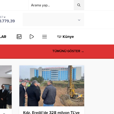
IST
°C
ZONGULDAK
3.779,39
PARÇALI BULUTLU
LAR
Künye
TÜMÜNÜ GÖSTER →
Kdz. Ereğli’de 328 milyon TL’ye