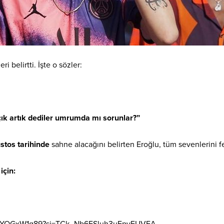
i belirtti. İşte o sözler:
çık artık dediler umrumda mı sorunlar?”
tos tarihinde
sahne alacağını belirten Eroğlu, tüm sevenlerini fes
için:
A30xYQGxW1g89?si=TCk_Nb6ESluh3uFpyFUVEA