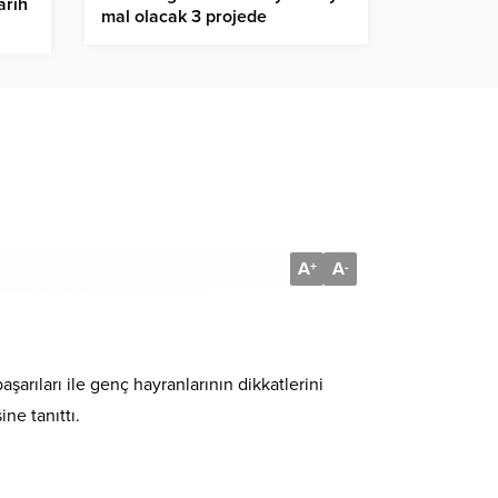
arih
mal olacak 3 projede
çalışmalar devam ediyor
A
A
+
-
şarıları ile genç hayranlarının dikkatlerini
ne tanıttı.