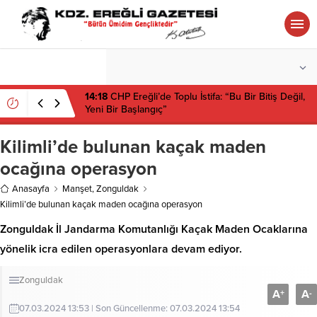
°C
ZONGULDAK
PARÇALI BULUTLU
14:18
CHP Ereğli’de Toplu İstifa: “Bu Bir Bitiş Değil,
Yeni Bir Başlangıç”
Kilimli’de bulunan kaçak maden
ocağına operasyon
Anasayfa
Manşet
,
Zonguldak
Kilimli’de bulunan kaçak maden ocağına operasyon
Zonguldak İl Jandarma Komutanlığı Kaçak Maden Ocaklarına
yönelik icra edilen operasyonlara devam ediyor.
Zonguldak
A
A
+
-
07.03.2024 13:53 | Son Güncellenme: 07.03.2024 13:54