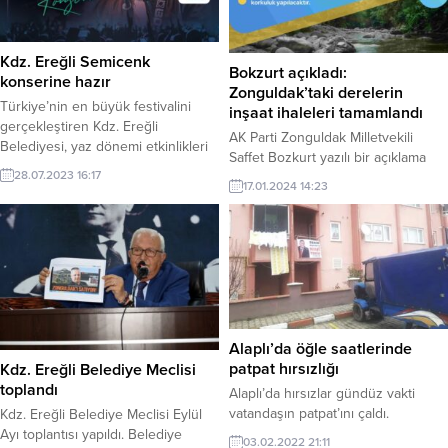
BEUN, son dönemde
gerçekleştirdiği bilimsel çalıştaylar,
iş birlikleri ve projelerle yalnızca bir
Kdz. Ereğli Semicenk
eğitim kurumu değil,...
Bokzurt açıkladı:
konserine hazır
Zonguldak’taki derelerin
Türkiye’nin en büyük festivalini
inşaat ihaleleri tamamlandı
gerçekleştiren Kdz. Ereğli
AK Parti Zonguldak Milletvekili
Belediyesi, yaz dönemi etkinlikleri
Saffet Bozkurt yazılı bir açıklama
kapsamında Pazartesi günü saat
28.07.2023 16:17
yaparak; Acılık, Kaymak ve Ercek
21.00’da Semicenk konseri
17.01.2024 14:23
derelerinin ıslah ve inşaat
düzenleyecek. Anıt önündeki
ihalelerinin tamamlandığını belirtti.
sahnede on binlerce Ereğliliyle
buluşacak olan Semicenk’in
hayranlarına bir de sürprizi olacak.
Alaplı’da öğle saatlerinde
patpat hırsızlığı
Kdz. Ereğli Belediye Meclisi
toplandı
Alaplı’da hırsızlar gündüz vakti
vatandaşın patpat’ını çaldı.
Kdz. Ereğli Belediye Meclisi Eylül
Ayı toplantısı yapıldı. Belediye
03.02.2022 21:11