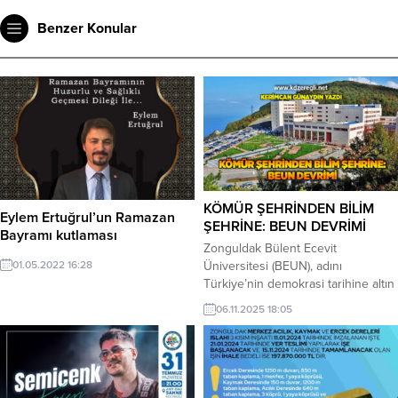
Benzer Konular
KÖMÜR ŞEHRİNDEN BİLİM
Eylem Ertuğrul’un Ramazan
ŞEHRİNE: BEUN DEVRİMİ
Bayramı kutlaması
Zonguldak Bülent Ecevit
Üniversitesi (BEUN), adını
01.05.2022 16:28
Türkiye’nin demokrasi tarihine altın
harflerle yazdırmış bir liderden
06.11.2025 18:05
alıyor. Ancak bugün, bu isim
yalnızca geçmişin onurlu bir
mirasıyla değil, bilimin, yeniliğin ve
toplumsal sorumluluğun geleceğe
uzanan gücüyle de anılıyor.