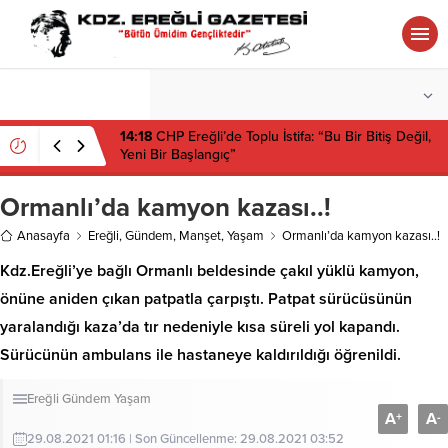
°C
ZONGULDAK
PARÇALI BULUTLU
14:18
CHP Ereğli’de Toplu İstifa: “Bu Bir Bitiş Değil,
Yeni Bir Başlangıç”
Ormanlı’da kamyon kazası..!
Anasayfa
Ereğli
,
Gündem
,
Manşet
,
Yaşam
Ormanlı’da kamyon kazası..!
Kdz.Ereğli’ye bağlı Ormanlı beldesinde çakıl yüklü kamyon,
önüne aniden çıkan patpatla çarpıştı. Patpat sürücüsünün
yaralandığı kaza’da tır nedeniyle kısa süreli yol kapandı.
Sürücünün ambulans ile hastaneye kaldırıldığı öğrenildi.
Ereğli
Gündem
Yaşam
A
A
+
-
29.08.2021 01:16 | Son Güncellenme: 29.08.2021 03:52