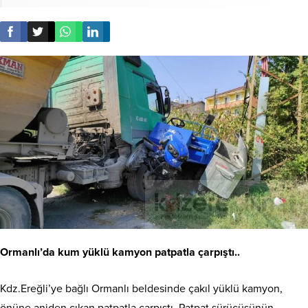
Ormanlı’da kum yüklü kamyon patpatla çarpıştı..
Kdz.Ereğli’ye bağlı Ormanlı beldesinde çakıl yüklü kamyon,
önüne aniden çıkan patpatla çarpıştı. Patpat sürücüsünün