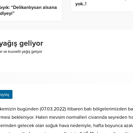
yok..!
ıyık: “Delikanlıysan alsana
diyeyi”
yağış geliyor
 ve kuvvetli yağış geliyor
aylaş
kemizin bugünden (07.03.2022) itibaren batı bölgelerimizden baş
rmesi bekleniyor. Halen mevsim normalleri civarında seyreden hav
erinden gelecek olan soğuk hava nedeniyle, hafta boyunca azala