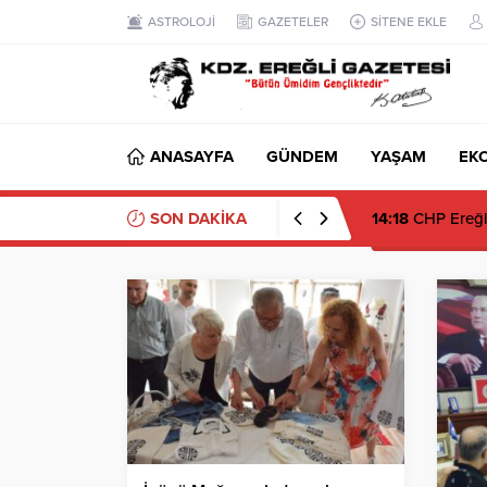
ASTROLOJİ
GAZETELER
SİTENE EKLE
ANASAYFA
GÜNDEM
YAŞAM
EK
SON DAKİKA
14:18
CHP Ereğli’