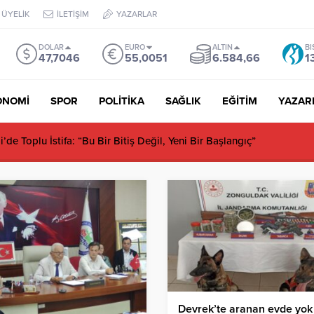
ÜYELİK
İLETİŞİM
YAZARLAR
DOLAR
EURO
ALTIN
BI
47,7046
55,0051
6.584,66
1
ONOMİ
SPOR
POLİTİKA
SAĞLIK
EĞİTİM
YAZAR
de Toplu İstifa: “Bu Bir Bitiş Değil, Yeni Bir Başlangıç”
Devrek’te aranan evde yok