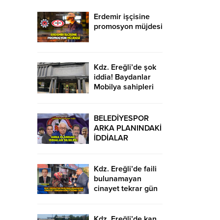
Erdemir işçisine
promosyon müjdesi
Kdz. Ereğli’de şok
iddia! Baydanlar
Mobilya sahipleri
kaçtı mı?
BELEDİYESPOR
ARKA PLANINDAKİ
İDDİALAR
SİLSİLESİ
Kdz. Ereğli’de faili
bulunamayan
cinayet tekrar gün
yüzüne çıktı
Kdz. Ereğli’de kan