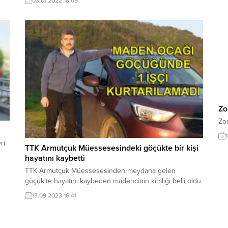
03.01.2022 18:09
Zo
Zon
1
ri
TTK Armutçuk Müessesesindeki göçükte bir kişi
hayatını kaybetti
TTK Armutçuk Müessesesinden meydana gelen
göçük'te hayatını kaybeden madencinin kimliği belli oldu.
13.09.2023 16:41