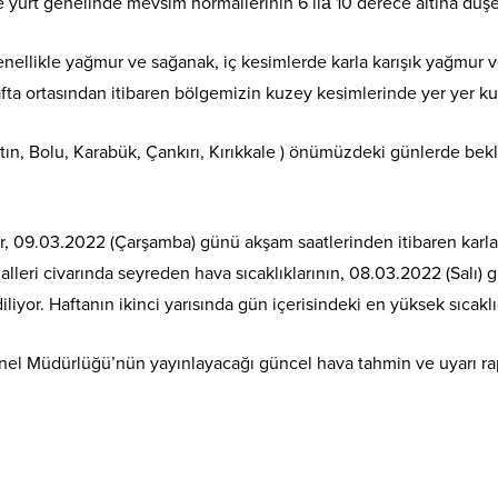
e yurt genelinde mevsim normallerinin 6 ilâ 10 derece altına düşe
nellikle yağmur ve sağanak, iç kesimlerde karla karışık yağmur v
fta ortasından itibaren bölgemizin kuzey kesimlerinde yer yer ku
tın, Bolu, Karabük, Çankırı, Kırıkkale ) önümüzdeki günlerde bekl
ğmur, 09.03.2022 (Çarşamba) günü akşam saatlerinden itibaren karl
malleri civarında seyreden hava sıcaklıklarının, 08.03.2022 (Salı)
iyor. Haftanın ikinci yarısında gün içerisindeki en yüksek sıcakl
enel Müdürlüğü’nün yayınlayacağı güncel hava tahmin ve uyarı rap