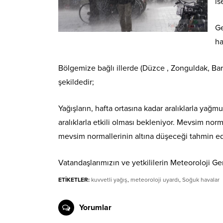
is
Ge
ha
Bölgemize bağlı illerde (Düzce , Zonguldak, Bar
şekildedir;
Yağışların, hafta ortasına kadar aralıklarla ya
aralıklarla etkili olması bekleniyor. Mevsim nor
mevsim normallerinin altına düşeceği tahmin edil
Vatandaşlarımızın ve yetkililerin Meteoroloji G
ETİKETLER:
kuvvetli yağış
,
meteoroloji uyardı
,
Soğuk havalar
Yorumlar