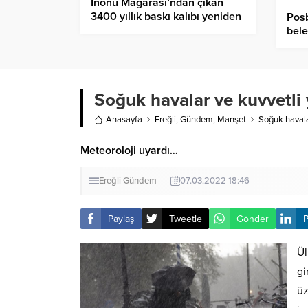
İnönü Mağarası’ndan çıkan
3400 yıllık baskı kalıbı yeniden
Posb
hayat buldu
bele
Soğuk havalar ve kuvvetli 
Anasayfa
Ereğli
,
Gündem
,
Manşet
Soğuk havalar
Meteoroloji uyardı…
Ereğli
Gündem
07.03.2022 18:46
Paylaş
Tweetle
Gönder
P
Ül
gi
üz