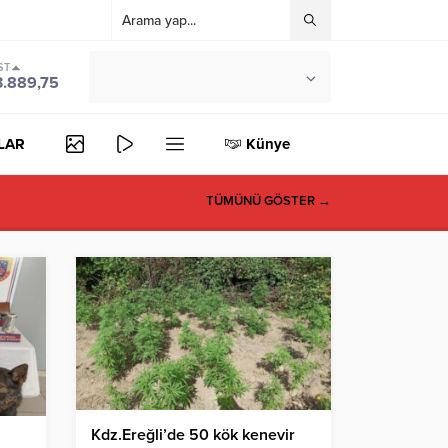
ST
°C
ZONGULDAK
3.889,75
PARÇALI BULUTLU
LAR
Künye
TÜMÜNÜ GÖSTER →
Kdz.Ereğli’de 50 kök kenevir